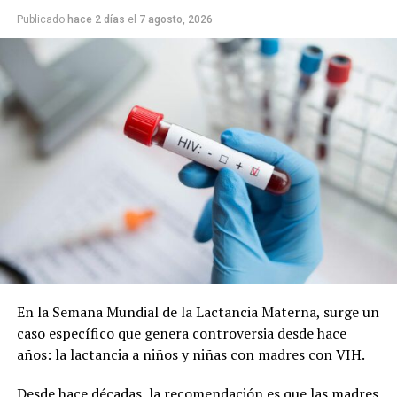
Publicado
hace 2 días
el
7 agosto, 2026
Cabe recordar que la refuncionalización del Mercado
Municipal incluye modificaciones en la plaza, a fin de
lograr una mancomunión entre los dos espacios y que el
paseo vuelva a tener vida.
En la Semana Mundial de la Lactancia Materna, surge un
caso específico que genera controversia desde hace
La nota que presentaron los vecinos:
años: la lactancia a niños y niñas con madres con VIH.
Desde hace décadas, la recomendación es que las madres