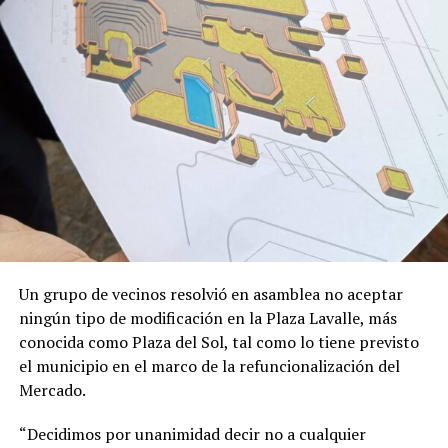
La investigación estuvo a cargo del doctor Juan Facundo
Chrestia y la doctora Cecilia Bouzat del Instituto de
Investigaciones Bioquímicas de Bahía Blanca (INIBIBB),
dependiente de la Universidad Nacional del Sur (UNS) y
el CONICET, y colaboradores internacionales de la
Universidad de Oxford y Oxford Brookes en
Inglaterra
.
Fue publicado en
PNAS (Proceedings of the
National Academy of Sciences)
,
una de las revistas
científicas de mayor prestigio internacional. Editada por
la Academia Nacional de Ciencias de los Estados Unidos,
suele incluir investigaciones de alto impacto y ubicadas
en la frontera de los avances científicos.
Un grupo de vecinos resolvió en asamblea no aceptar
ningún tipo de modificación en la Plaza Lavalle, más
conocida como Plaza del Sol, tal como lo tiene previsto
el municipio en el marco de la refuncionalización del
Mercado.
“Decidimos por unanimidad decir no a cualquier