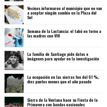
Vecinos informaron al municipio que no van
Investigaciones posteriores confirmaron tasas muy
a aceptar ningún cambio en la Plaza del
bajas de transmisión, especialmente cuando el
Sol
tratamiento se inició antes del embarazo o en sus
primeras etapas y se mantuvo de forma estricta. Los
Semana de la Lactancia: el tabú en torno a
pocos casos detectados estuvieron asociados a cargas
las madres con VIH
virales elevadas o a la interrupción de la medicación.
A partir de esta evidencia, distintas guías
internacionales modificaron sus recomendaciones.
La familia de Santiago pide datos e
imágenes para ayudar en la investigación
Organismos como la Sociedad Clínica Europea del Sida
(EACS), el Departamento de Salud de Estados Unidos y la
Sociedad Argentina de Infectología (SADI) sostienen
que las personas con VIH que mantienen una carga viral
La ocupación en las sierras fue del 61 %,
diez puntos menos que el año pasado
indetectable y eligen amamantar deben recibir
información, acompañamiento y un seguimiento médico
estrecho.
Sierra de la Ventana hace su Fiesta de la
Primavera con bandas nacionales
Ese seguimiento incluye controles frecuentes de la