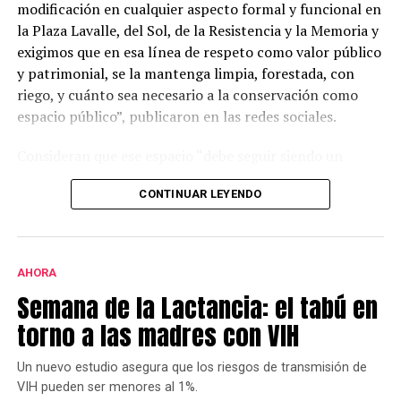
modificación en cualquier aspecto formal y funcional en
la Plaza Lavalle, del Sol, de la Resistencia y la Memoria y
exigimos que en esa línea de respeto como valor público
y patrimonial, se la mantenga limpia, forestada, con
riego, y cuánto sea necesario a la conservación como
espacio público”, publicaron en las redes sociales.
Consideran que ese espacio “debe seguir siendo un
espacio público identitario y no un proyecto
CONTINUAR LEYENDO
permanente de emprendimientos privados” y a tal fin
presentaron una nota al municipio con una importante
cantidad de firmas.
AHORA
Este grupo ya se había opuesto al proyecto bajo la
Semana de la Lactancia: el tabú en
gestión de Héctor Gay y ahora de Federico Susbielles.
El principal fundamento es que rechazan la extracción
torno a las madres con VIH
de árboles, pero también aseguran que las
modificaciones van a borrar la historia.
Un nuevo estudio asegura que los riesgos de transmisión de
VIH pueden ser menores al 1%.