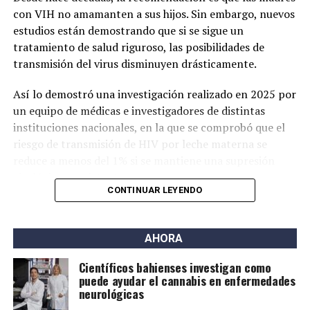
con VIH no amamanten a sus hijos. Sin embargo, nuevos
estudios están demostrando que si se sigue un
tratamiento de salud riguroso, las posibilidades de
transmisión del virus disminuyen drásticamente.
Así lo demostró una investigación realizado en 2025 por
un equipo de médicas e investigadores de distintas
instituciones nacionales, en la que se comprobó que el
riesgo de transmisión de HIV por leche materna se
reduce a menos del 1% si se mantiene una supresión
virológica consistente.
CONTINUAR LEYENDO
Contexto global
Los primeros estudios que respaldaron esta posibilidad
AHORA
surgieron en países de bajos ingresos, donde la
Científicos bahienses investigan como
Organización Mundial de la Salud (OMS) comenzó a
puede ayudar el cannabis en enfermedades
recomendar la lactancia para personas con VIH bajo
neurológicas
tratamiento.