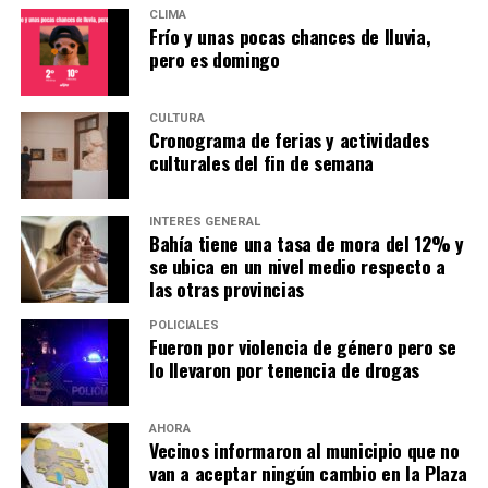
CLIMA
*Recital de piano por Leonardo Bedetti
Frío y unas pocas chances de lluvia,
Domingo 9 – 19:30 hs – Biblioteca Rivadavia (Av. Colón
pero es domingo
31)
CULTURA
El pianista Leonardo Bedetti ofrecerá un recital con
Cronograma de ferias y actividades
obras de tres grandes compositores del repertorio
culturales del fin de semana
pianístico: Joseph Haydn, Franz Liszt y Robert
Schumann. Entradas: desde $10.000, disponibles
INTERÉS GENERAL
en
EntradaUno.com
o en boletería (lunes a viernes de 10
Bahía tiene una tasa de mora del 12% y
a 17, sábados de 9 a 12 y 1 hora antes del espectáculo).
se ubica en un nivel medio respecto a
las otras provincias
*ENCUENTRO de VOZ en Café Concert – VOL.2
POLICIALES
Domingo 9 – 20:30 hs – Café Cultural Don Osvaldo
Fueron por violencia de género pero se
(Lamadrid 544)
lo llevaron por tenencia de drogas
Repertorio acústico y cercano con canciones de diversos
estilos: pop, rock nacional, soul, folklore y mucho más,
AHORA
Vecinos informaron al municipio que no
interpretadas con el calor de músicos en vivo. Entradas:
van a aceptar ningún cambio en la Plaza
$9.000. Más info en:
cclapanaderia.com
.