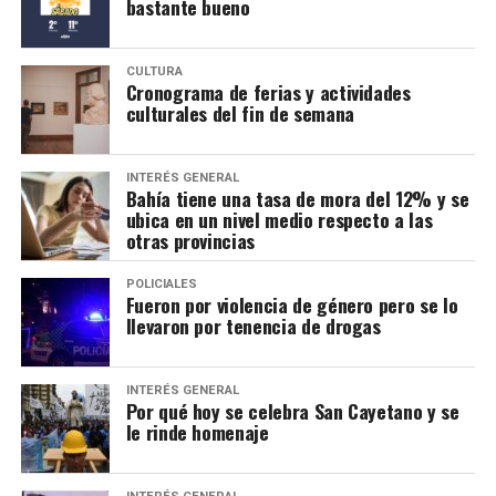
bastante bueno
*Apunados de locura & Cantinela
Viernes 7 – 21 hs – So Fresh Multiespacio (12 de Octubre
CULTURA
1083)
Cronograma de ferias y actividades
culturales del fin de semana
*Fabián Petrosino y Pablo Fiordelmondo presentan “Dos
Orillas”
INTERÉS GENERAL
Viernes 7 – 21 hs – Espacio Kánika (Belgrano, 249 altos)
Bahía tiene una tasa de mora del 12% y se
ubica en un nivel medio respecto a las
El piano de Fabián Petrosino y la voz de Pablo
otras provincias
Fiordelmondo hacen un recorrido por canciones que
han dejado huella, interpretadas en un formato íntimo
POLICIALES
Fueron por violencia de género pero se lo
que propone un viaje entre el castellano y el inglés.
llevaron por tenencia de drogas
Entradas: $12.000 anticipadas, $15.000 en puerta.
*Fiebre, tributo a Sumo
INTERÉS GENERAL
Por qué hoy se celebra San Cayetano y se
Viernes 7 – 21:30 hs – Teatro Rossini (Mitre 225)
le rinde homenaje
Show explosivo que revive la esencia cruda y auténtica
de una de las bandas más icónicas del rock nacional.