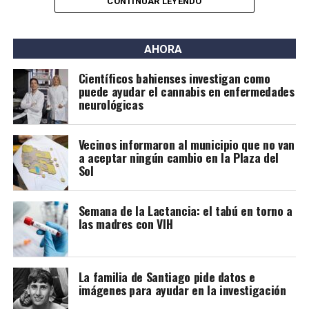
Las entradas están $35.000 y se pueden comprar por
CONTINUAR LEYENDO
TicketBahía.
Un viaje que invita a recorrer un camino íntimo donde la
palabra, la música, el silencio y la poesía se entrelazan.
AHORA
Entradas: $15.000 anticipadas y $20.000 en puerta.
Científicos bahienses investigan como
*Pablo Angeli presenta “Carmen y Osvaldo y toda la
puede ayudar el cannabis en enfermedades
neurológicas
familia”
Sábado 8 – 21 hs – Don Bosco Teatro (Rondeau 119)
Vecinos informaron al municipio que no van
Pablo Angeli se multiplica para encarnar a cada
a aceptar ningún cambio en la Plaza del
integrante de una familia argentina que podría ser —y
Sol
probablemente es— la tuya. Entradas: desde $30.000,
disponibles en
ticketbahia.com
.
Semana de la Lactancia: el tabú en torno a
las madres con VIH
*Cuántos pares son 3 botas
Sábado 8 – 21 hs – Espacio Kánika (Belgrano 249, altos)
La familia de Santiago pide datos e
Improvisación teatral y música. Entradas: $15.000
imágenes para ayudar en la investigación
anticipadas y $20.000 en puerta.