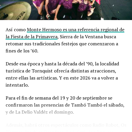
Teatro
e intervenciones artísticas:
*Impro delivery celebra sus 20 años
Viernes 7 y sábado 8 – 21 hs – Espacio Cultural Juanita
Así como
Monte Hermoso es una referencia regional de
Primera (Alvarado 818)
la Fiesta de la Primavera
, Sierra de la Ventana busca
retomar sus tradicionales festejos que comenzaron a
Teatro Instantáneo, en el cual nunca se sabe lo que va a
fines de los ’60.
ocurrir. Es interacción pura volcada al escenario para
disfrutar en familia.
Desde esa época y hasta la década del ’90, la localidad
turística de Tornquist ofrecía distintas atracciones,
*StandUp por Julián Bellese
entre ellas las artísticas. Y en este 2026 va a volver a
Viernes 7 – 21 hs – Don Bosco Teatro (Rondeau 119)
intentarlo.
Una de las figuras más destacadas del nuevo stand up
Para el fin de semana del 19 y 20 de septiembre se
argentino, llega a Bahía con un show totalmente
confirmaron las presencias de Tambó Tambó el sábado,
renovado. Entradas: desde $40.000, disponibles en
y de La Delio Valdéz el domingo.
ticketbahia.com
Además, habrá otros espectáculos como Radio Robot, Os
*A propósito del tiempo
Birretes, los dúos Heredero, Lo Luiggi, Aye Reguera,