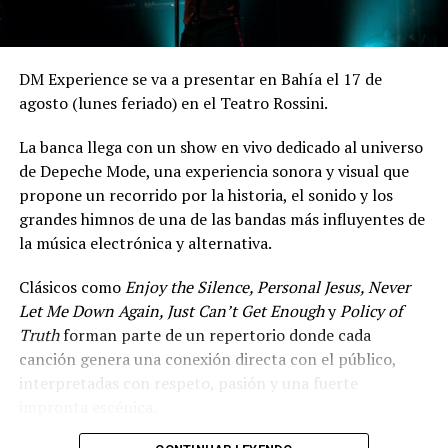
Espectáculo para toda la familia, con canciones en vivo.
Entradas: $13.000 anticipadas y $15.000 en puerta. Más
DM Experience se va a presentar en Bahía el 17 de
info en:
cclapanaderia.com
.
agosto (lunes feriado) en el Teatro Rossini.
*Enajenada
La banca llega con un show en vivo dedicado al universo
Sábado 8 – 20 hs – Centro Cultural La Panadería
de Depeche Mode, una experiencia sonora y visual que
(Lamadrid 544)
propone un recorrido por la historia, el sonido y los
grandes himnos de una de las bandas más influyentes de
De y por Keila Braidot. Dirección: Tian Amprino.
la música electrónica y alternativa.
Sinopsis: “En el entramado de mi propia neurosis, verme
fue imposible, resultó más fácil hacer esta obra. No es
Clásicos como
Enjoy the Silence, Personal Jesus, Never
una obra de teatro. No es una obra de danza. Es un
Let Me Down Again, Just Can’t Get Enough
y
Policy of
exsorcismo de mis derrotas”. Entradas: $18.000
Truth
forman parte de un repertorio donde cada
anticipadas y $20.000 en puerta. Más info en:
canción genera una conexión directa con el público,
cclapanaderia.com
.
interpretadas con respeto, pasión y una fuerte
impronta escénica.
*El huésped peregrino
Sábado 8 – 21 hs – La Cocina (Fitz Roy 40)