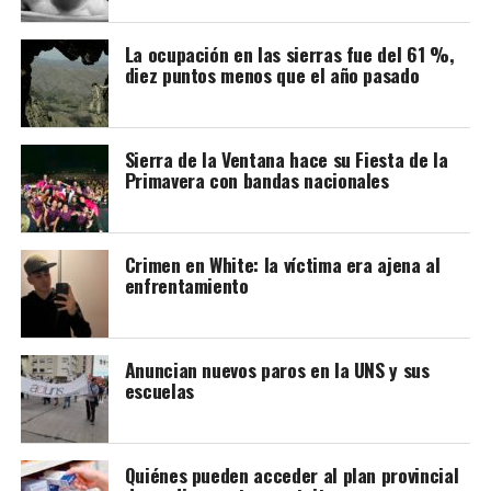
*Cuentos a Quemarropa – Lupa Sívori
La ocupación en las sierras fue del 61 %,
Sábado 8 – 21:30 hs – Café Cultural Don Osvaldo
diez puntos menos que el año pasado
(Lamadrid 544)
Velada muy especial de relatos intensos, profundamente
filosóficos y, al mismo tiempo, muy divertidos. Entradas:
Sierra de la Ventana hace su Fiesta de la
Primavera con bandas nacionales
$6.000.
*”Otra Guerra Inventada”, Comedia Municipal
Domingo 9 – 17 hs – Sociedad de Fomento Barrio Luján
Crimen en White: la víctima era ajena al
(Enrique Julio 806)
enfrentamiento
Dos pueblos vecinos se ven envueltos en las locuras de
un alcalde codicioso y un sargento de policía que le
Anuncian nuevos paros en la UNS y sus
toma el gusto al dinero mal habido. Función gratuita.
escuelas
Público: infantil / familiar.
*Bichocanasto: la reunión
Quiénes pueden acceder al plan provincial
Domingo 9 – 20 hs – Espacio Cultural Juanita Primera