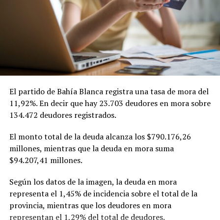
La investigación estuvo a cargo del doctor Juan Facundo
Chrestia y la doctora Cecilia Bouzat del Instituto de
Investigaciones Bioquímicas de Bahía Blanca (INIBIBB),
dependiente de la Universidad Nacional del Sur (UNS) y
el CONICET, y colaboradores internacionales de la
Universidad de Oxford y Oxford Brookes en
Inglaterra
.
Fue publicado en
PNAS (Proceedings of the
El partido de Bahía Blanca registra una tasa de mora del
National Academy of Sciences)
,
una de las revistas
11,92%. En decir que hay 23.703 deudores en mora sobre
científicas de mayor prestigio internacional. Editada por
134.472 deudores registrados.
la Academia Nacional de Ciencias de los Estados Unidos,
suele incluir investigaciones de alto impacto y ubicadas
El monto total de la deuda alcanza los $790.176,26
en la frontera de los avances científicos.
millones, mientras que la deuda en mora suma
$94.207,41 millones.
Según los datos de la imagen, la deuda en mora
representa el 1,45% de incidencia sobre el total de la
provincia, mientras que los deudores en mora
representan el 1,29% del total de deudores.