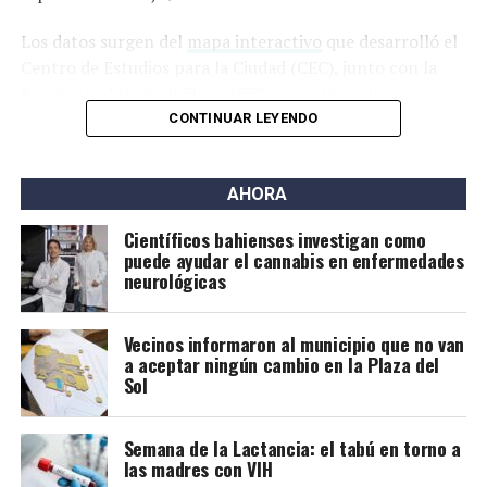
Los datos surgen del
mapa interactivo
que desarrolló el
Centro de Estudios para la Ciudad (CEC), junto con la
Fundación Friedrich Ebert (FES), a partir de la
información de la Central de Deudores del Banco
CONTINUAR LEYENDO
Central de la República Argentina (BCRA).
AHORA
Científicos bahienses investigan como
puede ayudar el cannabis en enfermedades
neurológicas
Vecinos informaron al municipio que no van
a aceptar ningún cambio en la Plaza del
Sol
Semana de la Lactancia: el tabú en torno a
las madres con VIH