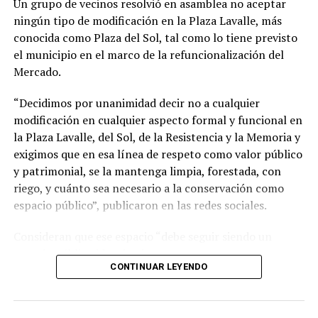
Un grupo de vecinos resolvió en asamblea no aceptar
ningún tipo de modificación en la Plaza Lavalle, más
conocida como Plaza del Sol, tal como lo tiene previsto
el municipio en el marco de la refuncionalización del
Mercado.
“Decidimos por unanimidad decir no a cualquier
modificación en cualquier aspecto formal y funcional en
la Plaza Lavalle, del Sol, de la Resistencia y la Memoria y
exigimos que en esa línea de respeto como valor público
y patrimonial, se la mantenga limpia, forestada, con
riego, y cuánto sea necesario a la conservación como
espacio público”, publicaron en las redes sociales.
Consideran que ese espacio “debe seguir siendo un
espacio público identitario y no un proyecto
CONTINUAR LEYENDO
permanente de emprendimientos privados” y a tal fin
presentaron una nota al municipio con una importante
cantidad de firmas.