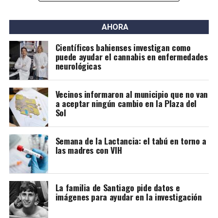
Contexto global
Los primeros estudios que respaldaron esta posibilidad
AHORA
surgieron en países de bajos ingresos, donde la
Científicos bahienses investigan como
Organización Mundial de la Salud (OMS) comenzó a
puede ayudar el cannabis en enfermedades
recomendar la lactancia para personas con VIH bajo
neurológicas
tratamiento.
Vecinos informaron al municipio que no van
Investigaciones posteriores confirmaron tasas muy
a aceptar ningún cambio en la Plaza del
bajas de transmisión, especialmente cuando el
Sol
tratamiento se inició antes del embarazo o en sus
primeras etapas y se mantuvo de forma estricta. Los
Semana de la Lactancia: el tabú en torno a
pocos casos detectados estuvieron asociados a cargas
las madres con VIH
virales elevadas o a la interrupción de la medicación.
A partir de esta evidencia, distintas guías
internacionales modificaron sus recomendaciones.
La familia de Santiago pide datos e
imágenes para ayudar en la investigación
Organismos como la Sociedad Clínica Europea del Sida
(EACS), el Departamento de Salud de Estados Unidos y la