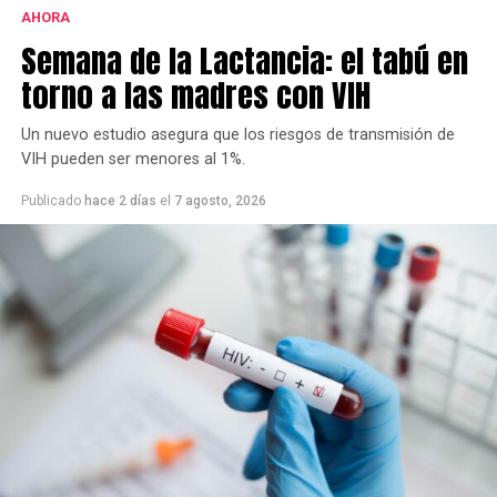
AHORA
Este grupo ya se había opuesto al proyecto bajo la
Semana de la Lactancia: el tabú en
gestión de Héctor Gay y ahora de Federico Susbielles.
El principal fundamento es que rechazan la extracción
torno a las madres con VIH
de árboles, pero también aseguran que las
modificaciones van a borrar la historia.
Un nuevo estudio asegura que los riesgos de transmisión de
VIH pueden ser menores al 1%.
Publicado
hace 2 días
el
7 agosto, 2026
Cabe recordar que la refuncionalización del Mercado
Municipal incluye modificaciones en la plaza, a fin de