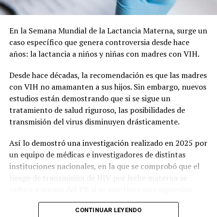
lograr una mancomunión entre los dos espacios y que el
paseo vuelva a tener vida.
En la Semana Mundial de la Lactancia Materna, surge un
caso específico que genera controversia desde hace
La nota que presentaron los vecinos:
años: la lactancia a niños y niñas con madres con VIH.
Desde hace décadas, la recomendación es que las madres
con VIH no amamanten a sus hijos. Sin embargo, nuevos
estudios están demostrando que si se sigue un
tratamiento de salud riguroso, las posibilidades de
transmisión del virus disminuyen drásticamente.
Así lo demostró una investigación realizado en 2025 por
un equipo de médicas e investigadores de distintas
instituciones nacionales, en la que se comprobó que el
riesgo de transmisión de HIV por leche materna se
reduce a menos del 1% si se mantiene una supresión
virológica consistente.
CONTINUAR LEYENDO