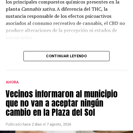
los principales compuestos químicos presentes en la
planta
Cannabis sativa
. A diferencia del THC, la
sustancia responsable de los efectos psicoactivos
asociados al consumo recreativo de cannabis, el CBD no
produce alteraciones de la percepción ni estados de
intoxicación.
Cecilia Bouzat, profesora de la UNS e investigadora
CONTINUAR LEYENDO
superior del CONICET, explicó que en la investigación se
analizó el funcionamiento del receptor nicotínico alfa-
7, una molécula que interviene en la comunicación
entre neuronas e incide en la cognición, la memoria y el
AHORA
aprendizaje.
Vecinos informaron al municipio
Según explicó, “todavía no hay fármacos específicos
que no van a aceptar ningún
para este receptor. Por eso lo estamos estudiando: hay
cambio en la Plaza del Sol
evidencias claras de que activarlo o potenciarlo
enlentece y disminuye los síntomas de una patología
Publicado
hace 2 días
el
7 agosto, 2026
tan compleja. Por ejemplo, todo lo relacionado con