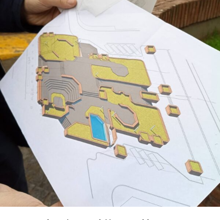
procesos de memoria y cognición se ve favorecido
cuando el receptor se activa”, remarcó.
“Esto es ciencia básica, pero es conocimiento
fundamental para que, más adelante, pueda traducirse
en el desarrollo de fármacos utilizables”.
La investigación estuvo a cargo del doctor Juan Facundo
Chrestia y la doctora Cecilia Bouzat del Instituto de
Investigaciones Bioquímicas de Bahía Blanca (INIBIBB),
dependiente de la Universidad Nacional del Sur (UNS) y
el CONICET, y colaboradores internacionales de la
Universidad de Oxford y Oxford Brookes en
Inglaterra
.
Fue publicado en
PNAS (Proceedings of the
National Academy of Sciences)
,
una de las revistas
científicas de mayor prestigio internacional. Editada por
la Academia Nacional de Ciencias de los Estados Unidos,
suele incluir investigaciones de alto impacto y ubicadas
en la frontera de los avances científicos.