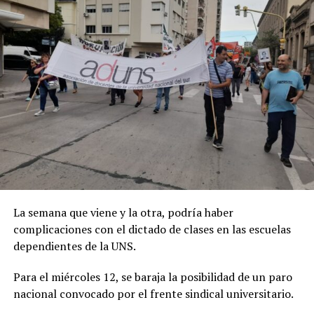
Joaquín Larraburu
La semana que viene y la otra, podría haber
complicaciones con el dictado de clases en las escuelas
dependientes de la UNS.
Los vecinos pretenden que esa ordenanza habilitante,
sancionada en 2022, quede sin efecto, ya que,
Para el miércoles 12, se baraja la posibilidad de un paro
consideran, la edificación va a provocar aún más
nacional convocado por el frente sindical universitario.
problemas de los que hay, en los servicios y en la