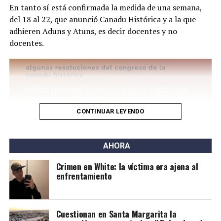
circulación. De hecho, en el expediente aprobado el
En tanto sí está confirmada la medida de una semana,
Colegio de Agrimensores lo advertía.
del 18 al 22, que anunció Canadu Histórica y a la que
adhieren Aduns y Atuns, es decir docentes y no
Por eso, juntaron firmas y enviaron notas al intendente
docentes.
Federico Susbielles y al Concejo Deliberante y esperan
ser recibidos por funcionarios. Por ahora, sin suerte.
CONTINUAR LEYENDO
AHORA
Crimen en White: la víctima era ajena al
enfrentamiento
Cuestionan en Santa Margarita la