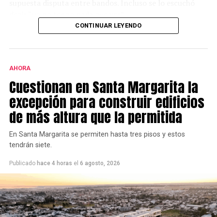
supuesta disputa entre bandos. Incluso se lo escuchó
decir “yo no tengo nada que ver”.
CONTINUAR LEYENDO
Desde el local,y a través de un comunicado, aseguraron
que en el interior no hubo ningún incidente.
AHORA
Cuestionan en Santa Margarita la
excepción para construir edificios
de más altura que la permitida
En Santa Margarita se permiten hasta tres pisos y estos
tendrán siete.
Publicado
hace 4 horas
el
6 agosto, 2026