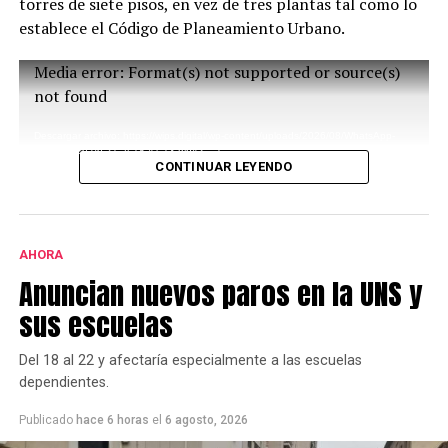
torres de siete pisos, en vez de tres plantas tal como lo
Por este caso está detenido Joaquín Eleazar Larraburu
establece el Código de Planeamiento Urbano.
(25), quien en un principio escapó en auto y luego chocó
en la Ruta 3 y Pedro Pico. Se lo acusa del delito de
Reproductor
Media error: Format(s) not supported or source(s)
homicidio agravado por el uso de arma de fuego.
de
not found
vídeo
Descargar archivo: https://wips.digital/wp-content/uploads/2026/08/WhatsApp-
Video-2026-06-21-at-18.47.13.mp4?_=1
CONTINUAR LEYENDO
AHORA
Anuncian nuevos paros en la UNS y
sus escuelas
Del 18 al 22 y afectaría especialmente a las escuelas
dependientes.
Publicado
hace 6 horas
el
6 agosto, 2026