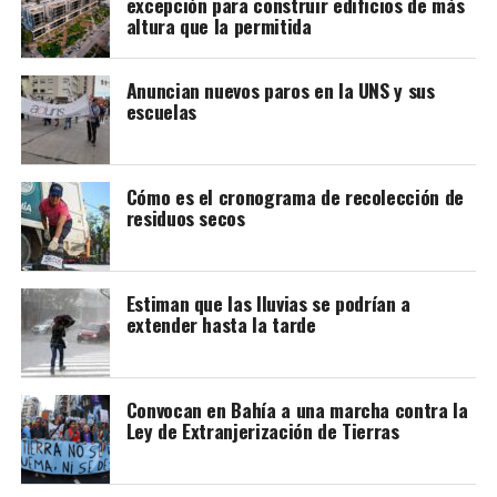
excepción para construir edificios de más
altura que la permitida
Jardines de Santa Margarita se llama el proyecto que
Anuncian nuevos paros en la UNS y sus
escuelas
pretende desarrollar la firma Fideisa.
En la ordenanza aprobada para dar la excepción, el
mencionado Colegio de Agrimensores señalaba como
Cómo es el cronograma de recolección de
importante los estudios de factibilidad de servicios, y
residuos secos
según pudieron averiguar los vecinos, no se pidieron. Ni
tampoco el estudio de suelo para hacer cocheras
subterráneas.
Estiman que las lluvias se podrían a
extender hasta la tarde
En ese contexto, el municipio acaba de presentar el
nuevo Código, en el que según el secretario de
Planeamiento, José Zingoni, ya no se permitirán las
Convocan en Bahía a una marcha contra la
excepciones, aunque esta de Jardines de Santa Margarita
Ley de Extranjerización de Tierras
es anterior y sólo podrá frenarse si se deroga.
La buena es que la futura ley va a mantener el límite de