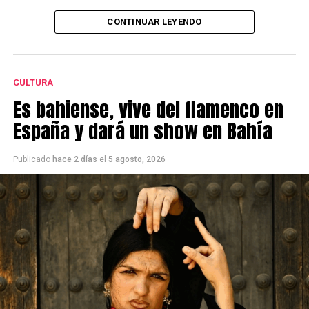
Las entradas están $35.000 y se pueden comprar por
CONTINUAR LEYENDO
TicketBahía.
CULTURA
Es bahiense, vive del flamenco en
España y dará un show en Bahía
Publicado
hace 2 días
el
5 agosto, 2026