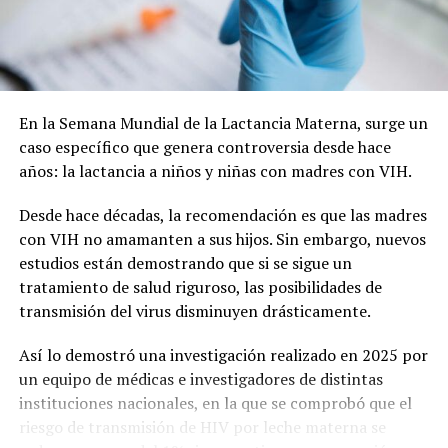
Cabe recordar que la refuncionalización del Mercado
Municipal incluye modificaciones en la plaza, a fin de
lograr una mancomunión entre los dos espacios y que el
paseo vuelva a tener vida.
En la Semana Mundial de la Lactancia Materna, surge un
caso específico que genera controversia desde hace
La nota que presentaron los vecinos:
años: la lactancia a niños y niñas con madres con VIH.
Desde hace décadas, la recomendación es que las madres
con VIH no amamanten a sus hijos. Sin embargo, nuevos
estudios están demostrando que si se sigue un
tratamiento de salud riguroso, las posibilidades de
transmisión del virus disminuyen drásticamente.
Así lo demostró una investigación realizado en 2025 por
un equipo de médicas e investigadores de distintas
instituciones nacionales, en la que se comprobó que el
riesgo de transmisión de HIV por leche materna se