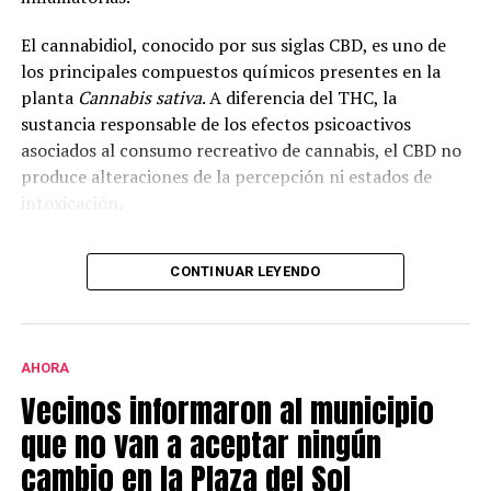
El cannabidiol, conocido por sus siglas CBD, es uno de
los principales compuestos químicos presentes en la
planta
Cannabis sativa
. A diferencia del THC, la
sustancia responsable de los efectos psicoactivos
asociados al consumo recreativo de cannabis, el CBD no
produce alteraciones de la percepción ni estados de
intoxicación.
Cecilia Bouzat, profesora de la UNS e investigadora
CONTINUAR LEYENDO
superior del CONICET, explicó que en la investigación se
analizó el funcionamiento del receptor nicotínico alfa-
7, una molécula que interviene en la comunicación
entre neuronas e incide en la cognición, la memoria y el
AHORA
aprendizaje.
Vecinos informaron al municipio
Según explicó, “todavía no hay fármacos específicos
que no van a aceptar ningún
para este receptor. Por eso lo estamos estudiando: hay
cambio en la Plaza del Sol
evidencias claras de que activarlo o potenciarlo