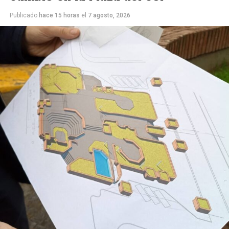
enlentece y disminuye los síntomas de una patología
Publicado
hace 15 horas
el
7 agosto, 2026
tan compleja. Por ejemplo, todo lo relacionado con
procesos de memoria y cognición se ve favorecido
cuando el receptor se activa”, remarcó.
“Esto es ciencia básica, pero es conocimiento
fundamental para que, más adelante, pueda traducirse
en el desarrollo de fármacos utilizables”.
La investigación estuvo a cargo del doctor Juan Facundo
Chrestia y la doctora Cecilia Bouzat del Instituto de
Investigaciones Bioquímicas de Bahía Blanca (INIBIBB),
dependiente de la Universidad Nacional del Sur (UNS) y
el CONICET, y colaboradores internacionales de la
Universidad de Oxford y Oxford Brookes en
Inglaterra
.
Fue publicado en
PNAS (Proceedings of the
National Academy of Sciences)
,
una de las revistas
científicas de mayor prestigio internacional. Editada por
la Academia Nacional de Ciencias de los Estados Unidos,