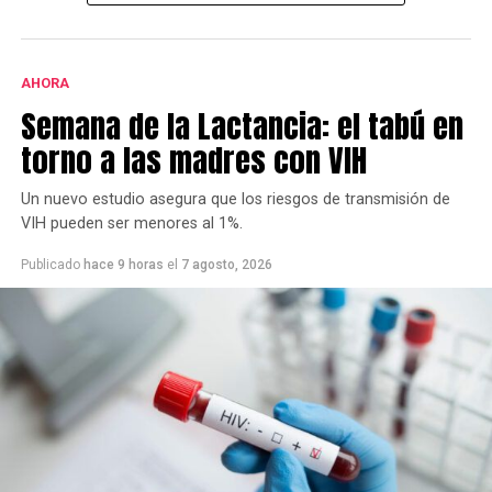
presentaron una nota al municipio con una importante
cantidad de firmas.
AHORA
Este grupo ya se había opuesto al proyecto bajo la
Semana de la Lactancia: el tabú en
gestión de Héctor Gay y ahora de Federico Susbielles.
El principal fundamento es que rechazan la extracción
torno a las madres con VIH
de árboles, pero también aseguran que las
modificaciones van a borrar la historia.
Un nuevo estudio asegura que los riesgos de transmisión de
VIH pueden ser menores al 1%.
Publicado
hace 9 horas
el
7 agosto, 2026