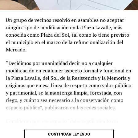
suele incluir investigaciones de alto impacto y ubicadas
en la frontera de los avances científicos.
Un grupo de vecinos resolvió en asamblea no aceptar
ningún tipo de modificación en la Plaza Lavalle, más
conocida como Plaza del Sol, tal como lo tiene previsto
el municipio en el marco de la refuncionalización del
Mercado.
“Decidimos por unanimidad decir no a cualquier
modificación en cualquier aspecto formal y funcional en
la Plaza Lavalle, del Sol, de la Resistencia y la Memoria y
exigimos que en esa línea de respeto como valor público
y patrimonial, se la mantenga limpia, forestada, con
riego, y cuánto sea necesario a la conservación como
espacio público”, publicaron en las redes sociales.
Consideran que ese espacio “debe seguir siendo un
espacio público identitario y no un proyecto
CONTINUAR LEYENDO
permanente de emprendimientos privados” y a tal fin