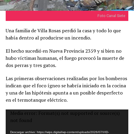
Foto Canal Siete
Una familia de Villa Rosas perdió la casa y todo lo que
había dentro al producirse un incendio.
El hecho sucedió en Nueva Provincia 2359 y si bien no
hubo víctimas humanas, el fuego provocó la muerte de
dos perras y tres gatos.
Las primeras observaciones realizadas por los bomberos
indican que el foco ígneo se habría iniciado en la cocina
y una de las hipótesis apunta a un posible desperfecto
en el termotanque eléctrico.
Reproductor
Media error: Format(s) not supported or source(s)
de
not found
vídeo
Descargar archivo: https://wips.digital/wp-content/uploads/2026/07/VID-