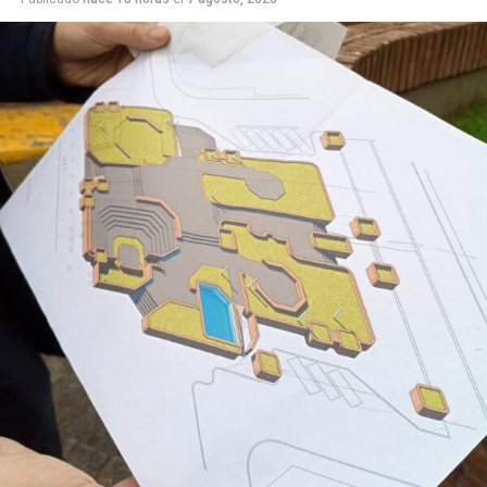
tan compleja. Por ejemplo, todo lo relacionado con
procesos de memoria y cognición se ve favorecido
cuando el receptor se activa”, remarcó.
“Esto es ciencia básica, pero es conocimiento
fundamental para que, más adelante, pueda traducirse
en el desarrollo de fármacos utilizables”.
La investigación estuvo a cargo del doctor Juan Facundo
Chrestia y la doctora Cecilia Bouzat del Instituto de
Investigaciones Bioquímicas de Bahía Blanca (INIBIBB),
dependiente de la Universidad Nacional del Sur (UNS) y
el CONICET, y colaboradores internacionales de la
Universidad de Oxford y Oxford Brookes en
Inglaterra
.
Fue publicado en
PNAS (Proceedings of the
National Academy of Sciences)
,
una de las revistas
científicas de mayor prestigio internacional. Editada por
la Academia Nacional de Ciencias de los Estados Unidos,
suele incluir investigaciones de alto impacto y ubicadas