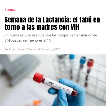
cantidad de firmas.
AHORA
Este grupo ya se había opuesto al proyecto bajo la
Semana de la Lactancia: el tabú en
gestión de Héctor Gay y ahora de Federico Susbielles.
El principal fundamento es que rechazan la extracción
torno a las madres con VIH
de árboles, pero también aseguran que las
modificaciones van a borrar la historia.
Un nuevo estudio asegura que los riesgos de transmisión de
VIH pueden ser menores al 1%.
Publicado
hace 12 horas
el
7 agosto, 2026