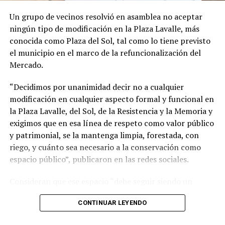
en la frontera de los avances científicos.
Un grupo de vecinos resolvió en asamblea no aceptar
ningún tipo de modificación en la Plaza Lavalle, más
conocida como Plaza del Sol, tal como lo tiene previsto
el municipio en el marco de la refuncionalización del
Mercado.
“Decidimos por unanimidad decir no a cualquier
modificación en cualquier aspecto formal y funcional en
la Plaza Lavalle, del Sol, de la Resistencia y la Memoria y
exigimos que en esa línea de respeto como valor público
y patrimonial, se la mantenga limpia, forestada, con
riego, y cuánto sea necesario a la conservación como
espacio público”, publicaron en las redes sociales.
Consideran que ese espacio “debe seguir siendo un
espacio público identitario y no un proyecto
CONTINUAR LEYENDO
permanente de emprendimientos privados” y a tal fin
presentaron una nota al municipio con una importante