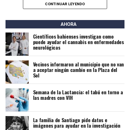
CONTINUAR LEYENDO
Contexto global
Los primeros estudios que respaldaron esta posibilidad
AHORA
surgieron en países de bajos ingresos, donde la
Científicos bahienses investigan como
Organización Mundial de la Salud (OMS) comenzó a
puede ayudar el cannabis en enfermedades
recomendar la lactancia para personas con VIH bajo
neurológicas
tratamiento.
Vecinos informaron al municipio que no van
Investigaciones posteriores confirmaron tasas muy
a aceptar ningún cambio en la Plaza del
bajas de transmisión, especialmente cuando el
Sol
tratamiento se inició antes del embarazo o en sus
primeras etapas y se mantuvo de forma estricta. Los
Semana de la Lactancia: el tabú en torno a
pocos casos detectados estuvieron asociados a cargas
las madres con VIH
virales elevadas o a la interrupción de la medicación.
A partir de esta evidencia, distintas guías
internacionales modificaron sus recomendaciones.
La familia de Santiago pide datos e
imágenes para ayudar en la investigación
Organismos como la Sociedad Clínica Europea del Sida