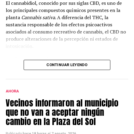
El cannabidiol, conocido por sus siglas CBD, es uno de
los principales compuestos químicos presentes en la
planta
Cannabis sativa
. A diferencia del THC, la
sustancia responsable de los efectos psicoactivos
asociados al consumo recreativo de cannabis, el CBD no
produce alteraciones de la percepción ni estados de
intoxicación.
Cecilia Bouzat, profesora de la UNS e investigadora
CONTINUAR LEYENDO
superior del CONICET, explicó que en la investigación se
analizó el funcionamiento del receptor nicotínico alfa-
7, una molécula que interviene en la comunicación
entre neuronas e incide en la cognición, la memoria y el
AHORA
aprendizaje.
Vecinos informaron al municipio
Según explicó, “todavía no hay fármacos específicos
que no van a aceptar ningún
para este receptor. Por eso lo estamos estudiando: hay
cambio en la Plaza del Sol
evidencias claras de que activarlo o potenciarlo
enlentece y disminuye los síntomas de una patología
Publicado
hace 18 horas
el
7 agosto, 2026