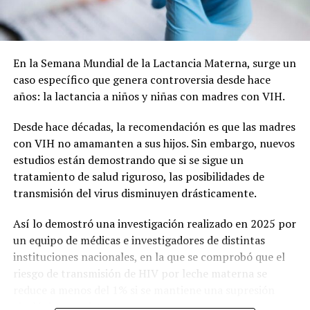
Cabe recordar que la refuncionalización del Mercado
Municipal incluye modificaciones en la plaza, a fin de
lograr una mancomunión entre los dos espacios y que el
paseo vuelva a tener vida.
En la Semana Mundial de la Lactancia Materna, surge un
caso específico que genera controversia desde hace
La nota que presentaron los vecinos:
años: la lactancia a niños y niñas con madres con VIH.
Desde hace décadas, la recomendación es que las madres
con VIH no amamanten a sus hijos. Sin embargo, nuevos
estudios están demostrando que si se sigue un
tratamiento de salud riguroso, las posibilidades de
transmisión del virus disminuyen drásticamente.
Así lo demostró una investigación realizado en 2025 por
un equipo de médicas e investigadores de distintas
instituciones nacionales, en la que se comprobó que el
riesgo de transmisión de HIV por leche materna se
reduce a menos del 1% si se mantiene una supresión
virológica consistente.