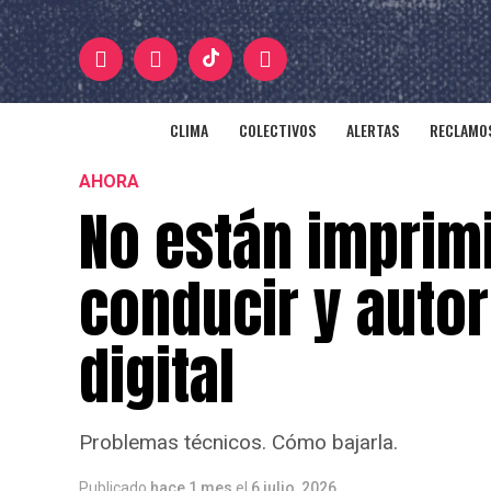
CLIMA
COLECTIVOS
ALERTAS
RECLAMOS
AHORA
No están imprim
conducir y autor
digital
Problemas técnicos. Cómo bajarla.
Publicado
hace 1 mes
el
6 julio, 2026