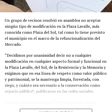
la Academia Nacional de Ciencias de los Estados Unidos,
suele incluir investigaciones de alto impacto y ubicadas
en la frontera de los avances científicos.
Un grupo de vecinos resolvió en asamblea no aceptar
ningún tipo de modificación en la Plaza Lavalle, más
conocida como Plaza del Sol, tal como lo tiene previsto
el municipio en el marco de la refuncionalización del
Mercado.
“Decidimos por unanimidad decir no a cualquier
modificación en cualquier aspecto formal y funcional en
la Plaza Lavalle, del Sol, de la Resistencia y la Memoria y
exigimos que en esa línea de respeto como valor público
y patrimonial, se la mantenga limpia, forestada, con
riego, y cuánto sea necesario a la conservación como
espacio público”, publicaron en las redes sociales.
Consideran que ese espacio “debe seguir siendo un
espacio público identitario y no un proyecto