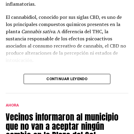
inflamatorias.
El cannabidiol, conocido por sus siglas CBD, es uno de
los principales compuestos químicos presentes en la
planta
Cannabis sativa
. A diferencia del THC, la
sustancia responsable de los efectos psicoactivos
asociados al consumo recreativo de cannabis, el CBD no
produce alteraciones de la percepción ni estados de
intoxicación.
Cecilia Bouzat, profesora de la UNS e investigadora
CONTINUAR LEYENDO
superior del CONICET, explicó que en la investigación se
analizó el funcionamiento del receptor nicotínico alfa-
7, una molécula que interviene en la comunicación
entre neuronas e incide en la cognición, la memoria y el
AHORA
aprendizaje.
Vecinos informaron al municipio
Según explicó, “todavía no hay fármacos específicos
que no van a aceptar ningún
para este receptor. Por eso lo estamos estudiando: hay