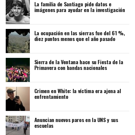
internacionales modificaron sus recomendaciones.
La familia de Santiago pide datos e
imágenes para ayudar en la investigación
Organismos como la Sociedad Clínica Europea del Sida
(EACS), el Departamento de Salud de Estados Unidos y la
Sociedad Argentina de Infectología (SADI) sostienen
que las personas con VIH que mantienen una carga viral
La ocupación en las sierras fue del 61 %,
diez puntos menos que el año pasado
indetectable y eligen amamantar deben recibir
información, acompañamiento y un seguimiento médico
estrecho.
Sierra de la Ventana hace su Fiesta de la
Primavera con bandas nacionales
Ese seguimiento incluye controles frecuentes de la
carga viral de la madre y estudios del bebé durante la
lactancia y después de su finalización. También se
recomienda actuar rápidamente ante situaciones como
Crimen en White: la víctima era ajena al
enfrentamiento
una carga viral detectable o infecciones mamarias, ya
que aún existe poca evidencia sobre cómo estas
condiciones pueden influir en el riesgo de transmisión.
Anuncian nuevos paros en la UNS y sus
A partir de esta información, los especialistas proponen
escuelas
avanzar hacia un consenso nacional que permita revisar