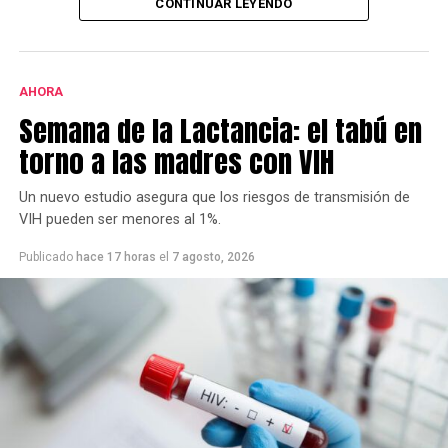
CONTINUAR LEYENDO
permanente de emprendimientos privados” y a tal fin
presentaron una nota al municipio con una importante
cantidad de firmas.
AHORA
Este grupo ya se había opuesto al proyecto bajo la
Semana de la Lactancia: el tabú en
gestión de Héctor Gay y ahora de Federico Susbielles.
El principal fundamento es que rechazan la extracción
torno a las madres con VIH
de árboles, pero también aseguran que las
modificaciones van a borrar la historia.
Un nuevo estudio asegura que los riesgos de transmisión de
VIH pueden ser menores al 1%.
Publicado
hace 17 horas
el
7 agosto, 2026