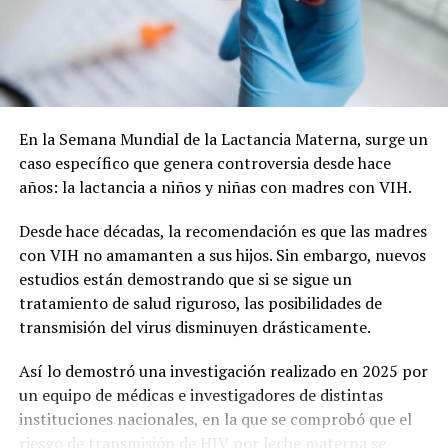
Cabe recordar que la refuncionalización del Mercado
Municipal incluye modificaciones en la plaza, a fin de
lograr una mancomunión entre los dos espacios y que el
paseo vuelva a tener vida.
En la Semana Mundial de la Lactancia Materna, surge un
caso específico que genera controversia desde hace
La nota que presentaron los vecinos:
años: la lactancia a niños y niñas con madres con VIH.
Desde hace décadas, la recomendación es que las madres
con VIH no amamanten a sus hijos. Sin embargo, nuevos
estudios están demostrando que si se sigue un
tratamiento de salud riguroso, las posibilidades de
transmisión del virus disminuyen drásticamente.
Así lo demostró una investigación realizado en 2025 por
un equipo de médicas e investigadores de distintas
instituciones nacionales, en la que se comprobó que el
riesgo de transmisión de HIV por leche materna se