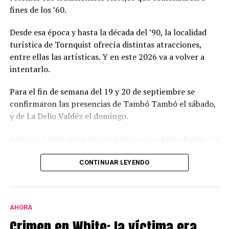
fines de los ’60.
Desde esa época y hasta la década del ’90, la localidad
turística de Tornquist ofrecía distintas atracciones,
entre ellas las artísticas. Y en este 2026 va a volver a
intentarlo.
Para el fin de semana del 19 y 20 de septiembre se
confirmaron las presencias de Tambó Tambó el sábado,
y de La Delio Valdéz el domingo.
Además, habrá otros espectáculos como Radio Robot, Os
Birretes, los dúos Heredero, Lo Luiggi, Aye Reguera,
DeLorean, Fondo Blanco, y Paredes Molina.
CONTINUAR LEYENDO
La actividad se va a desarrollar en el predio del club
Atlético Ventana, sobre la ruta 72, camino a
AHORA
Saldungaray.
Crimen en White: la víctima era