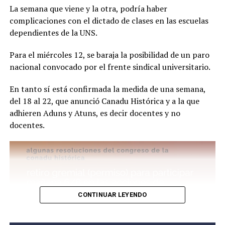
La semana que viene y la otra, podría haber
complicaciones con el dictado de clases en las escuelas
dependientes de la UNS.
Para el miércoles 12, se baraja la posibilidad de un paro
nacional convocado por el frente sindical universitario.
En tanto sí está confirmada la medida de una semana,
del 18 al 22, que anunció Canadu Histórica y a la que
adhieren Aduns y Atuns, es decir docentes y no
docentes.
Por este caso está detenido Joaquín Eleazar Larraburu
(25), quien en un principio escapó en auto y luego chocó
en la Ruta 3 y Pedro Pico. Se lo acusa del delito de
homicidio agravado por el uso de arma de fuego.
CONTINUAR LEYENDO