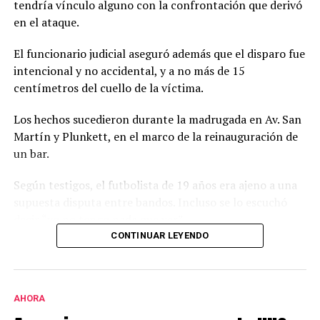
tendría vínculo alguno con la confrontación que derivó
en el ataque.
El funcionario judicial aseguró además que el disparo fue
intencional y no accidental, y a no más de 15
centímetros del cuello de la víctima.
Los hechos sucedieron durante la madrugada en Av. San
Martín y Plunkett, en el marco de la reinauguración de
un bar.
Según testigos, el futbolista de 19 años era ajeno a una
supuesta disputa entre bandos. Incluso se lo escuchó
decir “yo no tengo nada que ver”.
CONTINUAR LEYENDO
Desde el local,y a través de un comunicado, aseguraron
que en el interior no hubo ningún incidente.
AHORA