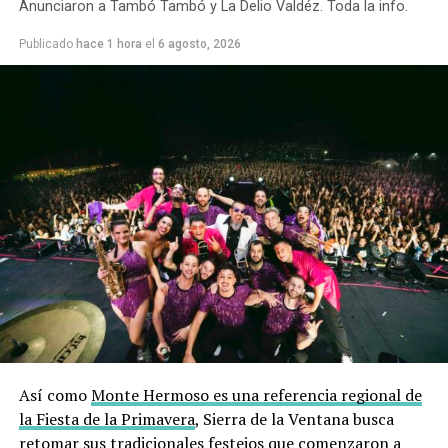
Anunciaron a Tambó Tambó y La Delio Valdéz. Toda la info.
Publicado
hace 1 hora
el
6 agosto, 2026
Así como
Monte Hermoso es una referencia regional de
la Fiesta de la Primavera
, Sierra de la Ventana busca
retomar sus tradicionales festejos que comenzaron a