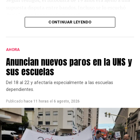
Según testigos, el futbolista de 19 años era ajeno a una
supuesta disputa entre bandos. Incluso se lo escuchó
decir “yo no tengo nada que ver”.
CONTINUAR LEYENDO
Desde el local,y a través de un comunicado, aseguraron
que en el interior no hubo ningún incidente.
AHORA
Anuncian nuevos paros en la UNS y
sus escuelas
Del 18 al 22 y afectaría especialmente a las escuelas
dependientes.
Publicado
hace 11 horas
el
6 agosto, 2026