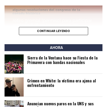
Por este caso está detenido Joaquín Eleazar Larraburu
(25), quien en un principio escapó en auto y luego chocó
en la Ruta 3 y Pedro Pico. Se lo acusa del delito de
homicidio agravado por el uso de arma de fuego.
CONTINUAR LEYENDO
AHORA
Sierra de la Ventana hace su Fiesta de la
Primavera con bandas nacionales
Crimen en White: la víctima era ajena al
enfrentamiento
Anuncian nuevos paros en la UNS y sus