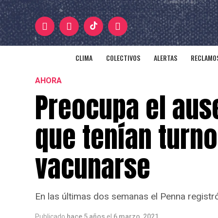
CLIMA
COLECTIVOS
ALERTAS
RECLAMOS
AHORA
Preocupa el aus
que tenían turno
vacunarse
En las últimas dos semanas el Penna registró
Publicado
hace 5 años
el
6 marzo, 2021