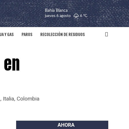
Bahía Blanca
jueves 6 agosto
6 °
C
UA Y GAS
PAROS
RECOLECCIÓN DE RESIDUOS
s en
 Italia, Colombia
AHORA