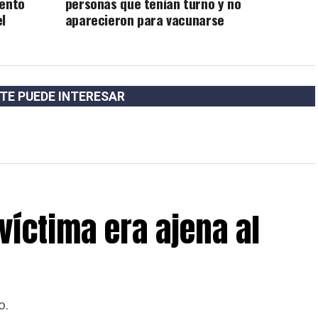
iento
personas que tenían turno y no
l
aparecieron para vacunarse
TE PUEDE INTERESAR
víctima era ajena al
o.