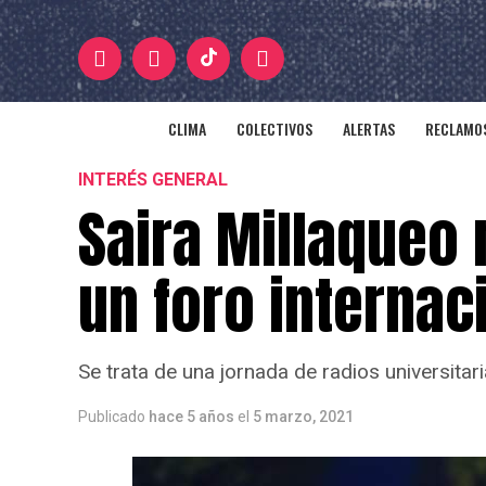
CLIMA
COLECTIVOS
ALERTAS
RECLAMOS
INTERÉS GENERAL
Saira Millaqueo 
un foro internac
Se trata de una jornada de radios universitari
Publicado
hace 5 años
el
5 marzo, 2021