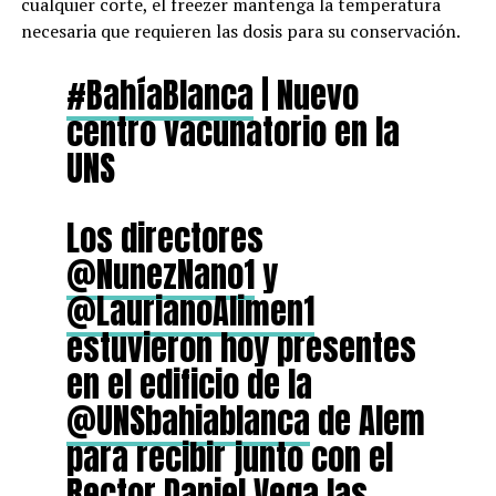
cualquier corte, el freezer mantenga la temperatura
necesaria que requieren las dosis para su conservación.
#BahíaBlanca
| Nuevo
centro vacunatorio en la
UNS
Los directores
@NunezNano1
y
@LaurianoAlimen1
estuvieron hoy presentes
en el edificio de la
@UNSbahiablanca
de Alem
para recibir junto con el
Rector Daniel Vega las