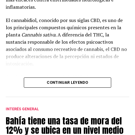
inflamatorias.
El cannabidiol, conocido por sus siglas CBD, es uno de
los principales compuestos químicos presentes en la
planta
Cannabis sativa
. A diferencia del THC, la
sustancia responsable de los efectos psicoactivos
asociados al consumo recreativo de cannabis, el CBD no
produce alteraciones de la percepción ni estados de
intoxicación.
Cecilia Bouzat, profesora de la UNS e investigadora
CONTINUAR LEYENDO
superior del CONICET, explicó que en la investigación se
analizó el funcionamiento del receptor nicotínico alfa-
7, una molécula que interviene en la comunicación
entre neuronas e incide en la cognición, la memoria y el
INTERÉS GENERAL
aprendizaje.
Bahía tiene una tasa de mora del
Según explicó, “todavía no hay fármacos específicos
12% y se ubica en un nivel medio
para este receptor. Por eso lo estamos estudiando: hay