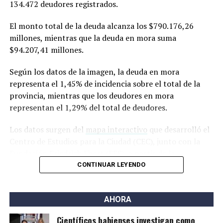
134.472 deudores registrados.
la Academia Nacional de Ciencias de los Estados Unidos,
suele incluir investigaciones de alto impacto y ubicadas
El monto total de la deuda alcanza los $790.176,26
en la frontera de los avances científicos.
millones, mientras que la deuda en mora suma
$94.207,41 millones.
Según los datos de la imagen, la deuda en mora
representa el 1,45% de incidencia sobre el total de la
provincia, mientras que los deudores en mora
representan el 1,29% del total de deudores.
Los datos surgen del
mapa interactivo
que desarrolló el
Centro de Estudios para la Ciudad (CEC), junto con la
Fundación Friedrich Ebert (FES), a partir de la
información de la Central de Deudores del Banco
CONTINUAR LEYENDO
Central de la República Argentina (BCRA).
AHORA
Científicos bahienses investigan como