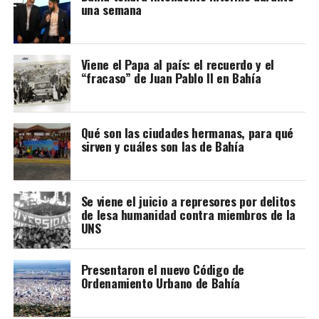
una semana
Viene el Papa al país: el recuerdo y el
“fracaso” de Juan Pablo II en Bahía
En ese marco, el Consejo de Participación Indígena
expresó su “absoluto rechazo” al proyecto.
Qué son las ciudades hermanas, para qué
sirven y cuáles son las de Bahía
La organización, a la cual pertenece la referente local
Olga Curipan, considera que la iniciativa representa un
retroceso para los derechos territoriales de los pueblos
Se viene el juicio a represores por delitos
originarios y favorece la extranjerización de tierras en la
de lesa humanidad contra miembros de la
Argentina.
UNS
A través de un comunicado, sostuvieron que la
propuesta legislativa afecta derechos colectivos
Presentaron el nuevo Código de
Ordenamiento Urbano de Bahía
reconocidos por la Constitución Nacional y por tratados
internacionales vigentes.