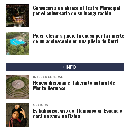
También cuestionaron que el proyecto haya sido
Convocan a un abrazo al Teatro Municipal
presentado sin una instancia de consulta previa con las
por el aniversario de su inauguración
comunidades indígenas.
El CPI recordó que el artículo 75 inciso 17 de la
Piden elevar a juicio la causa por la muerte
Constitución reconoce la posesión y propiedad
de un adolescente en una pileta de Cerri
comunitaria de las tierras tradicionalmente ocupadas
por los pueblos indígenas, así como su participación en
la gestión de los recursos naturales. En ese sentido,
afirman que la protección de la propiedad privada no
+ INFO
puede desconocer otros derechos con jerarquía
INTERÉS GENERAL
constitucional.
Reacondicionan el laberinto natural de
Monte Hermoso
CULTURA
Es bahiense, vive del flamenco en España y
dará un show en Bahía