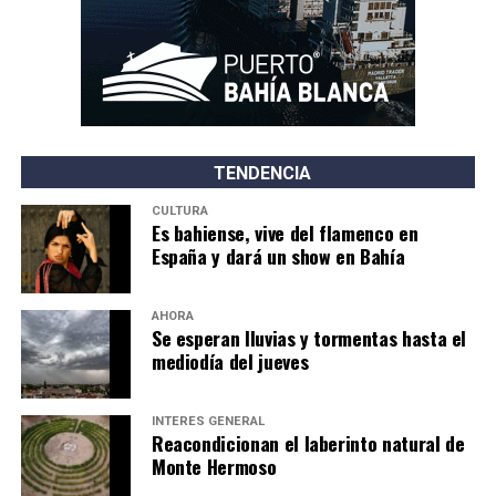
necesidad de proteger las tierras nacionales y los
recursos estratégicos frente a la venta de grandes
extensiones a particulares nacionales y extranjeros.
Según expresaron, la iniciativa actualmente en debate
“propicia la venta ilimitada de tierras y la
extranjerización del territorio nacional”, por lo que
TENDENCIA
reafirmó su decisión de defender los derechos colectivos
CULTURA
y territoriales de los pueblos indígenas.
Es bahiense, vive del flamenco en
España y dará un show en Bahía
AHORA
Se esperan lluvias y tormentas hasta el
mediodía del jueves
INTERÉS GENERAL
Reacondicionan el laberinto natural de
Monte Hermoso