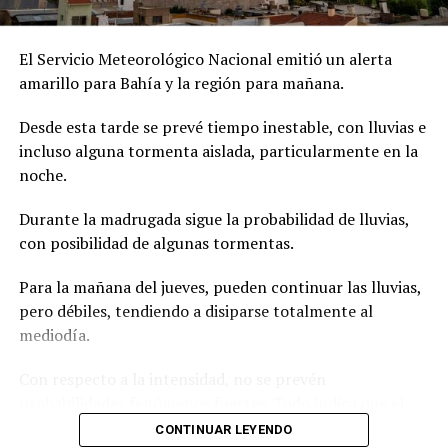
El Servicio Meteorológico Nacional emitió un alerta
amarillo para Bahía y la región para mañana.
Desde esta tarde se prevé tiempo inestable, con lluvias e
incluso alguna tormenta aislada, particularmente en la
noche.
Durante la madrugada sigue la probabilidad de lluvias,
con posibilidad de algunas tormentas.
Para la mañana del jueves, pueden continuar las lluvias,
pero débiles, tendiendo a disiparse totalmente al
mediodía.
Con respecto a la intensidad, no se prevén
probabilidades fenómenos fuertes. Todo indica que el
aire más inestable no va a llegar tan al sur de la
CONTINUAR LEYENDO