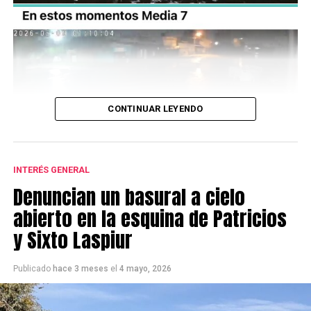
CONTINUAR LEYENDO
INTERÉS GENERAL
Denuncian un basural a cielo
abierto en la esquina de Patricios
Reproductor
Media error: Format(s) not supported or
y Sixto Laspiur
de
source(s) not found
vídeo
Descargar archivo: https://wips.digital/wp-
Publicado
hace 3 meses
el
4 mayo, 2026
content/uploads/2026/05/X2Twitter.com_ktnHcdcOQMrW89H6_640p.mp4?
_=3