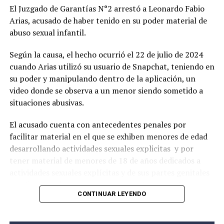
El Juzgado de Garantías N°2 arrestó a Leonardo Fabio
Arias, acusado de haber tenido en su poder material de
abuso sexual infantil.
Según la causa, el hecho ocurrió el 22 de julio de 2024
cuando Arias utilizó su usuario de Snapchat, teniendo en
su poder y manipulando dentro de la aplicación, un
video donde se observa a un menor siendo sometido a
situaciones abusivas.
El acusado cuenta con antecedentes penales por
facilitar material en el que se exhiben menores de edad
desarrollando actividades sexuales explicitas y por
tener material de menores de 18 de años dedicados a
actividades sexuales explícitas y de sus partes genitales
con fines predominantemente sexuales; esta última
CONTINUAR LEYENDO
causa está agravado por ser las víctimas menores de 13
años.