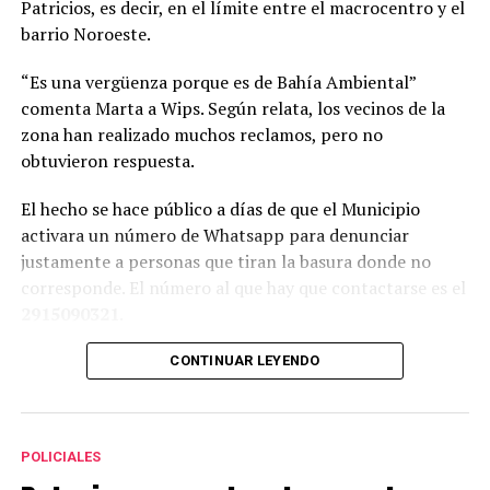
Patricios, es decir, en el límite entre el macrocentro y el
barrio Noroeste.
Reproductor
Media error: Format(s) not supported or source(s)
“Es una vergüenza porque es de Bahía Ambiental”
de
not found
comenta Marta a Wips. Según relata, los vecinos de la
vídeo
zona han realizado muchos reclamos, pero no
Descargar archivo: https://wips.digital/wp-
content/uploads/2026/05/X2Twitter.com_Nh447iwkX_QCgf4c_1024p.mp4?_=4
obtuvieron respuesta.
El hecho se hace público a días de que el Municipio
activara un número de Whatsapp para denunciar
justamente a personas que tiran la basura donde no
corresponde. El número al que hay que contactarse es el
2915090321
.
CONTINUAR LEYENDO
POLICIALES