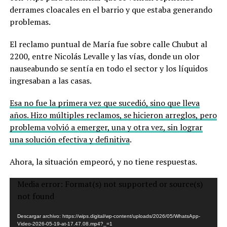
derrames cloacales en el barrio y que estaba generando
problemas.
El reclamo puntual de María fue sobre calle Chubut al
2200, entre Nicolás Levalle y las vías, donde un olor
nauseabundo se sentía en todo el sector y los líquidos
ingresaban a las casas.
Esa no fue la primera vez que sucedió, sino que lleva
años. Hizo múltiples reclamos, se hicieron arreglos, pero
problema volvió a emerger, una y otra vez, sin lograr
una solución efectiva y definitiva
.
Ahora, la situación empeoró, y no tiene respuestas.
Reproductor
Media error: Format(s) not supported or source(s)
de
not found
vídeo
Descargar archivo: https://wips.digital/wp-content/uploads/2026/05/WhatsApp-
Video-2026-05-19-at-17.47.08.mp4?_=1