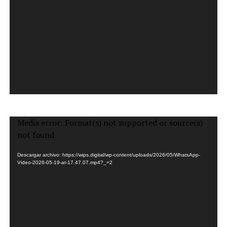
Reproductor
Media error: Format(s) not supported or source(s)
de
not found
vídeo
Descargar archivo: https://wips.digital/wp-content/uploads/2026/05/WhatsApp-
Video-2026-05-19-at-17.47.07.mp4?_=2