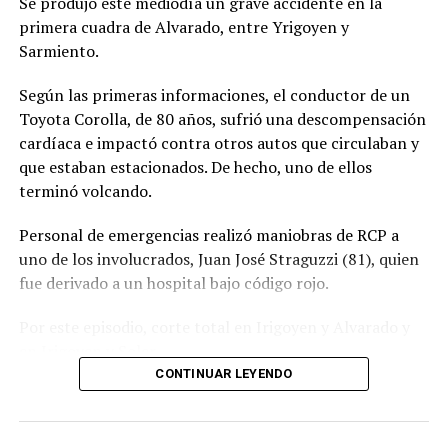
Se produjo este mediodía un grave accidente en la
primera cuadra de Alvarado, entre Yrigoyen y
Sarmiento.
Según las primeras informaciones, el conductor de un
Toyota Corolla, de 80 años, sufrió una descompensación
cardíaca e impactó contra otros autos que circulaban y
que estaban estacionados. De hecho, uno de ellos
terminó volcando.
Personal de emergencias realizó maniobras de RCP a
uno de los involucrados, Juan José Straguzzi (81), quien
fue derivado a un hospital bajo código rojo.
Por este episodio, corte total en Irigoyen y Alvarado y
en Irigoyen y Soler.
CONTINUAR LEYENDO
Además, intermitentes para despejar en Lamadrid y
Alsina y Mitre y Sarmiento.