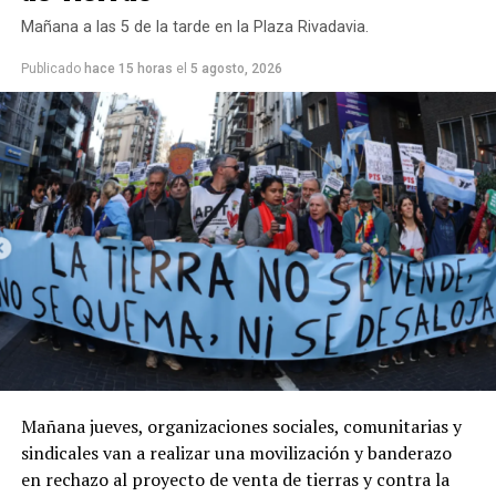
presencia de viento, con ráfagas que pueden alcanzar
Mañana a las 5 de la tarde en la Plaza Rivadavia.
los 30-40 km/h.
Publicado
hace 15 horas
el
5 agosto, 2026
Mañana jueves, organizaciones sociales, comunitarias y
sindicales van a realizar una movilización y banderazo
en rechazo al proyecto de venta de tierras y contra la