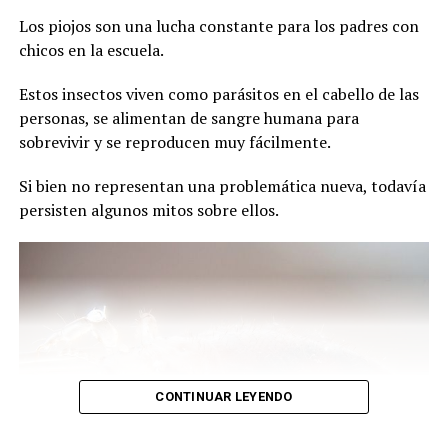
Los piojos son una lucha constante para los padres con
La organización, a la cual pertenece la referente local
chicos en la escuela.
Olga Curipan, considera que la iniciativa representa un
retroceso para los derechos territoriales de los pueblos
Estos insectos viven como parásitos en el cabello de las
originarios y favorece la extranjerización de tierras en la
personas, se alimentan de sangre humana para
Argentina.
sobrevivir y se reproducen muy fácilmente.
A través de un comunicado, sostuvieron que la
Si bien no representan una problemática nueva, todavía
propuesta legislativa afecta derechos colectivos
persisten algunos mitos sobre ellos.
reconocidos por la Constitución Nacional y por tratados
internacionales vigentes.
También cuestionaron que el proyecto haya sido
presentado sin una instancia de consulta previa con las
comunidades indígenas.
El CPI recordó que el artículo 75 inciso 17 de la
Constitución reconoce la posesión y propiedad
CONTINUAR LEYENDO
comunitaria de las tierras tradicionalmente ocupadas
por los pueblos indígenas, así como su participación en