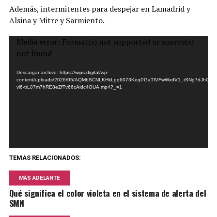
Además, intermitentes para despejar en Lamadrid y
Alsina y Mitre y Sarmiento.
Reproductor
Media error: Format(s) not supported or source(s)
de
not found
vídeo
Descargar archivo: https://wips.digital/wp-
content/uploads/2026/05/AQMbSCNLKHkLgq6073KeqPGaTIVFwWxdV1_rSNg7dJhCY
vl6-trL07m7hRE8eZfTv66cAidc4OUA.mp4?_=1
TEMAS RELACIONADOS:
MÁS ADELANTE
Qué significa el color violeta en el sistema de alerta del
SMN