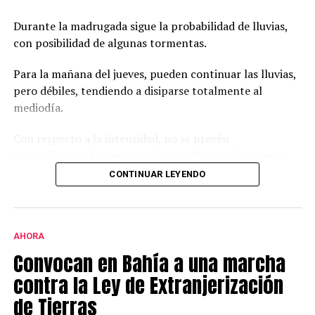
Durante la madrugada sigue la probabilidad de lluvias,
con posibilidad de algunas tormentas.
Para la mañana del jueves, pueden continuar las lluvias,
pero débiles, tendiendo a disiparse totalmente al
mediodía.
Con respecto a la intensidad, no se prevén
probabilidades fenómenos fuertes. Todo indica que el
aire más inestable no va a llegar tan al sur de la
CONTINUAR LEYENDO
provincia.
En caso de darse alguna lluvia un poco más intensa,
sería entre las 23 y las 5 AM. Aun así, los acumulados
AHORA
esperados para todo el evento rondan entre los 20 y 30
Convocan en Bahía a una marcha
mm.
contra la Ley de Extranjerización
de Tierras
Durante la mañana y la tarde del jueves se espera