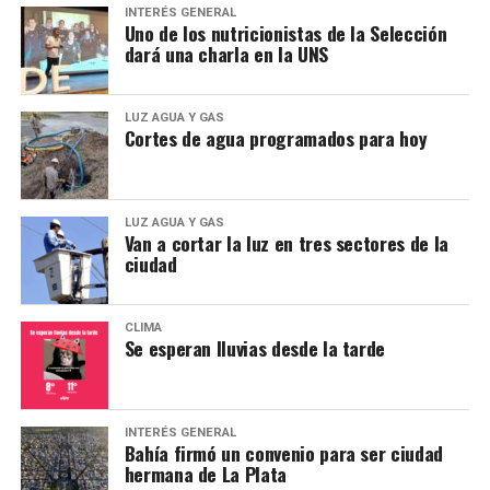
con el tradicional peine fino.
y territoriales de los pueblos indígenas.
INTERÉS GENERAL
Uno de los nutricionistas de la Selección
dará una charla en la UNS
No hay evidencia científica de que puedan eliminarse
con remedios caseros, como la mayonesa, el aceite de
oliva o sustancias similares. Y menos que menos con
LUZ AGUA Y GAS
Cortes de agua programados para hoy
combustibles como el kerosene, que pueden ocasionar
daños en el cuero cabelludo.
Cómo protegerse
LUZ AGUA Y GAS
Van a cortar la luz en tres sectores de la
ciudad
Para evitarlos, lo mejor es prevenir y aplicar repelentes
en el cabello.
CLIMA
Además para prevenir que se propaguen, es importante
Se esperan lluvias desde la tarde
lavar la ropa, sábanas y mantas o acolchados, remojar
peines y cepillos en agua caliente y aspirar el piso y los
muebles.
INTERÉS GENERAL
Bahía firmó un convenio para ser ciudad
hermana de La Plata