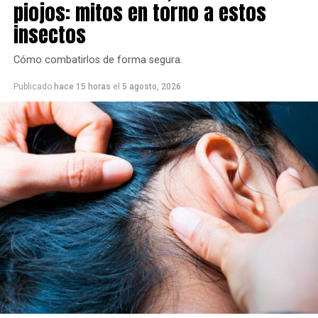
piojos: mitos en torno a estos
insectos
Cómo combatirlos de forma segura.
Publicado
hace 15 horas
el
5 agosto, 2026
En ese marco, el Consejo de Participación Indígena
expresó su “absoluto rechazo” al proyecto.