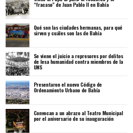
“fracaso” de Juan Pablo II en Bahía
susceptibles por el contacto.
Los piojos saltan de una persona a otra
Qué son las ciudades hermanas, para qué
sirven y cuáles son las de Bahía
Falso. Los piojos no pueden saltar. Se arrastran. No
pueden pasar de una cabeza a otra si no hay contacto.
Los piojos no se contagian por el peine
Se viene el juicio a represores por delitos
de lesa humanidad contra miembros de la
Falso. El contagio se puede producir por utensilios para
UNS
El documento remarca que, para los pueblos originarios,
peinarse, mediante prendas de vestir (gorros,
el territorio trasciende el aspecto económico, ya que
bufandas…) o ropa de cama (sábanas y almohadas) Se
constituye el espacio donde se desarrollan su identidad
Presentaron el nuevo Código de
pueden eliminar de la ropa lavándola en agua caliente,
Ordenamiento Urbano de Bahía
cultural, espiritualidad, organización comunitaria y
mueren tras cinco minutos a más de 50º.
vínculo histórico con la naturaleza.
Al lavar el pelo con vinagre mato al piojo
Además, el Consejo advirtió que la iniciativa podría
Convocan a un abrazo al Teatro Municipal
profundizar conflictos territoriales ya existentes y
por el aniversario de su inauguración
Falso. El vinagre ayuda como complemento al
reclamó que se garantice el cumplimiento del Convenio
tratamiento pero no lo sustituye. Además, su intenso
169 de la OIT, que establece la obligación del Estado de