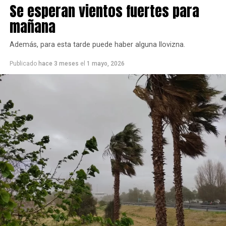
de
not found
Se esperan vientos fuertes para
vídeo
mañana
Descargar archivo: https://wips.digital/wp-
content/uploads/2026/05/AQMbSCNLKHkLgq6073KeqPGaTIVFwWxdV1_rSNg7dJhCY
vl6-trL07m7hRE8eZfTv66cAidc4OUA.mp4?_=1
Además, para esta tarde puede haber alguna llovizna.
Publicado
hace 3 meses
el
1 mayo, 2026