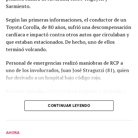
Sarmiento.
Según las primeras informaciones, el conductor de un
Toyota Corolla, de 80 años, sufrió una descompensación
cardíaca e impactó contra otros autos que circulaban y
que estaban estacionados. De hecho, uno de ellos
terminó volcando.
Personal de emergencias realizó maniobras de RCP a
uno de los involucrados, Juan José Straguzzi (81), quien
fue derivado a un hospital bajo código rojo.
Por este episodio, corte total en Irigoyen y Alvarado y
en Irigoyen y Soler.
CONTINUAR LEYENDO
Además, intermitentes para despejar en Lamadrid y
Alsina y Mitre y Sarmiento.
Reproductor
Media error: Format(s) not supported or source(s)
AHORA