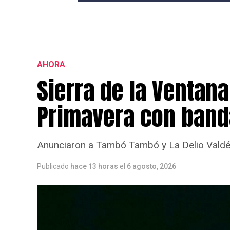
AHORA
Sierra de la Ventana
Primavera con band
Anunciaron a Tambó Tambó y La Delio Valdéz
Publicado
hace 13 horas
el
6 agosto, 2026