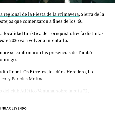
 regional de la Fiesta de la Primavera
, Sierra de la
stejos que comenzaron a fines de los ’60.
la localidad turística de Tornquist ofrecía distintas
 este 2026 va a volver a intentarlo.
iembre se confirmaron las presencias de Tambó
domingo.
io Robot, Os Birretes, los dúos Heredero, Lo
nco, y Paredes Molina.
o del club Atlético Ventana, sobre la ruta 72,
INUAR LEYENDO
e cerveza, feria de artesanos y productores,