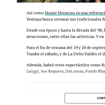
Así como
Monte Hermoso es una referencia
Ventana busca retomar sus tradicionales fe
Desde esa época y hasta la década del ’90, 
atracciones, entre ellas las artísticas. Y en
Para el fin de semana del 19 y 20 de sept
Tambó el sábado, y de La Delio Valdéz el 
Además, habrá otros espectáculos como Rad
Luiggi, Aye Reguera, DeLorean, Fondo Bla
La actividad se va a desarrollar en el predi
camino a Saldungaray.
CONT
Va a haber además food trucks de comida, d