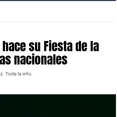
 hace su Fiesta de la
as nacionales
. Toda la info.