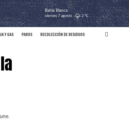
Bahía Blanca
viernes 7 agosto
2 °
C
UA Y GAS
PAROS
RECOLECCIÓN DE RESIDUOS
la
une.