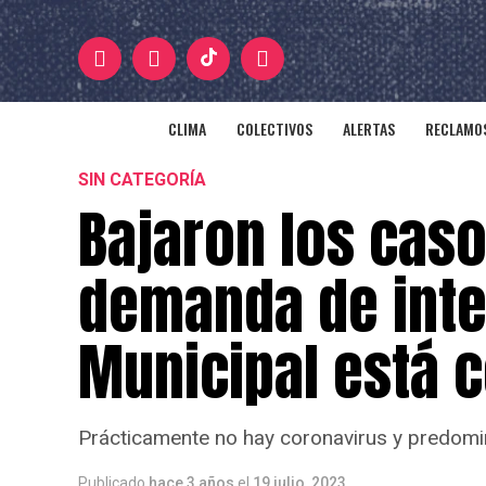
CLIMA
COLECTIVOS
ALERTAS
RECLAMOS
SIN CATEGORÍA
Bajaron los caso
demanda de inte
Municipal está 
Prácticamente no hay coronavirus y predomina
Publicado
hace 3 años
el
19 julio, 2023