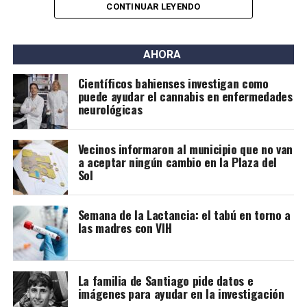
CONTINUAR LEYENDO
Contexto global
Los primeros estudios que respaldaron esta posibilidad
AHORA
surgieron en países de bajos ingresos, donde la
Científicos bahienses investigan como
Organización Mundial de la Salud (OMS) comenzó a
puede ayudar el cannabis en enfermedades
recomendar la lactancia para personas con VIH bajo
neurológicas
tratamiento.
Vecinos informaron al municipio que no van
Investigaciones posteriores confirmaron tasas muy
a aceptar ningún cambio en la Plaza del
bajas de transmisión, especialmente cuando el
Sol
tratamiento se inició antes del embarazo o en sus
primeras etapas y se mantuvo de forma estricta. Los
Semana de la Lactancia: el tabú en torno a
pocos casos detectados estuvieron asociados a cargas
las madres con VIH
virales elevadas o a la interrupción de la medicación.
A partir de esta evidencia, distintas guías
internacionales modificaron sus recomendaciones.
La familia de Santiago pide datos e
imágenes para ayudar en la investigación
Organismos como la Sociedad Clínica Europea del Sida