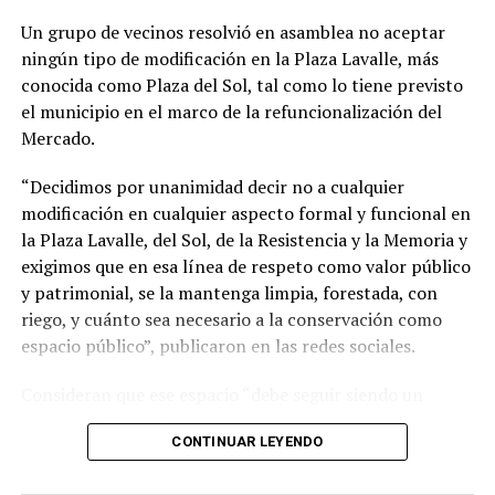
en la frontera de los avances científicos.
Un grupo de vecinos resolvió en asamblea no aceptar
ningún tipo de modificación en la Plaza Lavalle, más
conocida como Plaza del Sol, tal como lo tiene previsto
el municipio en el marco de la refuncionalización del
Mercado.
“Decidimos por unanimidad decir no a cualquier
modificación en cualquier aspecto formal y funcional en
la Plaza Lavalle, del Sol, de la Resistencia y la Memoria y
exigimos que en esa línea de respeto como valor público
y patrimonial, se la mantenga limpia, forestada, con
riego, y cuánto sea necesario a la conservación como
espacio público”, publicaron en las redes sociales.
Consideran que ese espacio “debe seguir siendo un
espacio público identitario y no un proyecto
CONTINUAR LEYENDO
permanente de emprendimientos privados” y a tal fin
presentaron una nota al municipio con una importante