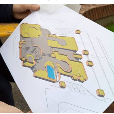
tan compleja. Por ejemplo, todo lo relacionado con
procesos de memoria y cognición se ve favorecido
cuando el receptor se activa”, remarcó.
“Esto es ciencia básica, pero es conocimiento
fundamental para que, más adelante, pueda traducirse
en el desarrollo de fármacos utilizables”.
La investigación estuvo a cargo del doctor Juan Facundo
Chrestia y la doctora Cecilia Bouzat del Instituto de
Investigaciones Bioquímicas de Bahía Blanca (INIBIBB),
dependiente de la Universidad Nacional del Sur (UNS) y
el CONICET, y colaboradores internacionales de la
Universidad de Oxford y Oxford Brookes en
Inglaterra
.
Fue publicado en
PNAS (Proceedings of the
National Academy of Sciences)
,
una de las revistas
científicas de mayor prestigio internacional. Editada por
la Academia Nacional de Ciencias de los Estados Unidos,
suele incluir investigaciones de alto impacto y ubicadas