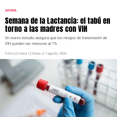
cantidad de firmas.
AHORA
Este grupo ya se había opuesto al proyecto bajo la
Semana de la Lactancia: el tabú en
gestión de Héctor Gay y ahora de Federico Susbielles.
El principal fundamento es que rechazan la extracción
torno a las madres con VIH
de árboles, pero también aseguran que las
modificaciones van a borrar la historia.
Un nuevo estudio asegura que los riesgos de transmisión de
VIH pueden ser menores al 1%.
Publicado
hace 12 horas
el
7 agosto, 2026
Cabe recordar que la refuncionalización del Mercado