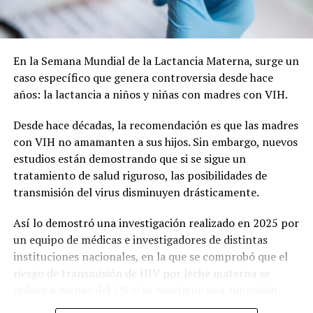
Municipal incluye modificaciones en la plaza, a fin de
lograr una mancomunión entre los dos espacios y que el
paseo vuelva a tener vida.
En la Semana Mundial de la Lactancia Materna, surge un
caso específico que genera controversia desde hace
La nota que presentaron los vecinos:
años: la lactancia a niños y niñas con madres con VIH.
Desde hace décadas, la recomendación es que las madres
con VIH no amamanten a sus hijos. Sin embargo, nuevos
estudios están demostrando que si se sigue un
tratamiento de salud riguroso, las posibilidades de
transmisión del virus disminuyen drásticamente.
Así lo demostró una investigación realizado en 2025 por
un equipo de médicas e investigadores de distintas
instituciones nacionales, en la que se comprobó que el
riesgo de transmisión de HIV por leche materna se
reduce a menos del 1% si se mantiene una supresión
virológica consistente.