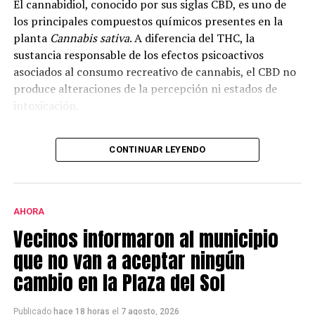
El cannabidiol, conocido por sus siglas CBD, es uno de
los principales compuestos químicos presentes en la
planta
Cannabis sativa
. A diferencia del THC, la
sustancia responsable de los efectos psicoactivos
asociados al consumo recreativo de cannabis, el CBD no
produce alteraciones de la percepción ni estados de
intoxicación.
Cecilia Bouzat, profesora de la UNS e investigadora
CONTINUAR LEYENDO
superior del CONICET, explicó que en la investigación se
analizó el funcionamiento del receptor nicotínico alfa-
7, una molécula que interviene en la comunicación
entre neuronas e incide en la cognición, la memoria y el
AHORA
aprendizaje.
Vecinos informaron al municipio
Según explicó, “todavía no hay fármacos específicos
que no van a aceptar ningún
para este receptor. Por eso lo estamos estudiando: hay
cambio en la Plaza del Sol
evidencias claras de que activarlo o potenciarlo
enlentece y disminuye los síntomas de una patología
Publicado
hace 18 horas
el
7 agosto, 2026