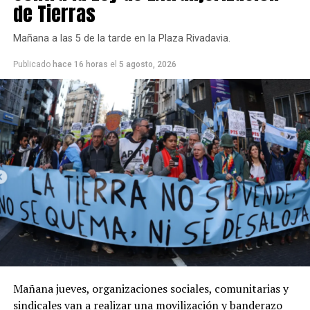
de Tierras
Durante la mañana y la tarde del jueves se espera
presencia de viento, con ráfagas que pueden alcanzar
Mañana a las 5 de la tarde en la Plaza Rivadavia.
los 30-40 km/h.
Publicado
hace 16 horas
el
5 agosto, 2026
Mañana jueves, organizaciones sociales, comunitarias y
sindicales van a realizar una movilización y banderazo