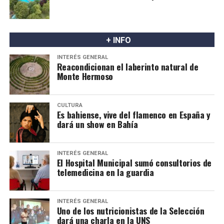
comunitaria de las tierras tradicionalmente ocupadas
por los pueblos indígenas, así como su participación en
la gestión de los recursos naturales. En ese sentido,
afirman que la protección de la propiedad privada no
+ INFO
puede desconocer otros derechos con jerarquía
INTERÉS GENERAL
constitucional.
Reacondicionan el laberinto natural de
Monte Hermoso
CULTURA
Es bahiense, vive del flamenco en España y
dará un show en Bahía
INTERÉS GENERAL
El Hospital Municipal sumó consultorios de
telemedicina en la guardia
INTERÉS GENERAL
Uno de los nutricionistas de la Selección
dará una charla en la UNS