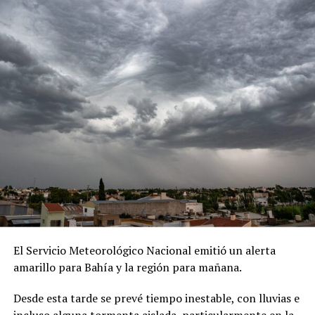
formados por laurentinos, cuya disposición simula los
anillos de la óptica de aumento del histórico Faro
Recalada.
El trayecto se inicia en una cabaña de troncos y
serpentea a lo largo de un sendero de 300 metros,
rodeado de una variada vegetación donde predominan
los pinos en sus alrededores, acompañados por especies
como acacias y aromos, sóforas y robles; fresnos, cedros
y eucaliptos.
El Servicio Meteorológico Nacional emitió un alerta
amarillo para Bahía y la región para mañana.
Desde esta tarde se prevé tiempo inestable, con lluvias e