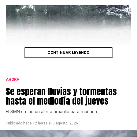
CONTINUAR LEYENDO
AHORA
Se esperan lluvias y tormentas
hasta el mediodía del jueves
El diseño original estuvo a cargo del ingeniero paisajista
Alfredo Benassi. Su diagramación y forestación ocupan
El SMN emitió un alerta amarillo para mañana.
un cuadro central de 50 metros por lado, totalizando
una superficie de 2500 metros cuadrados, en el cual se
Publicado
hace 12 horas
el
5 agosto, 2026
despliegan siete círculos concéntricos de cerco vivo