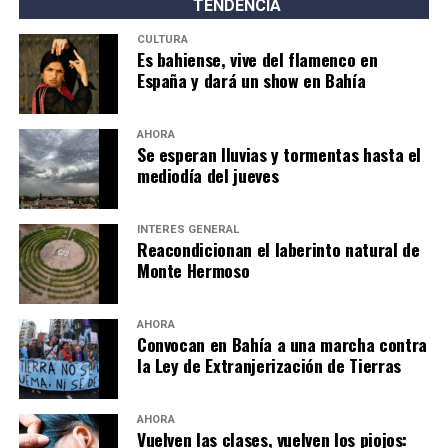
TENDENCIA
reafirmó su decisión de defender los derechos colectivos
CULTURA
y territoriales de los pueblos indígenas.
Es bahiense, vive del flamenco en
España y dará un show en Bahía
AHORA
Se esperan lluvias y tormentas hasta el
mediodía del jueves
INTERÉS GENERAL
Reacondicionan el laberinto natural de
Monte Hermoso
AHORA
Convocan en Bahía a una marcha contra
la Ley de Extranjerización de Tierras
AHORA
Vuelven las clases, vuelven los piojos: