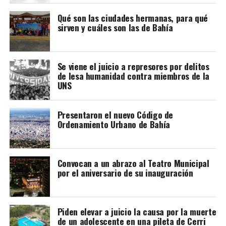
expresó su “absoluto rechazo” al proyecto.
Qué son las ciudades hermanas, para qué
sirven y cuáles son las de Bahía
La organización, a la cual pertenece la referente local
Olga Curipan, considera que la iniciativa representa un
retroceso para los derechos territoriales de los pueblos
Se viene el juicio a represores por delitos
originarios y favorece la extranjerización de tierras en la
de lesa humanidad contra miembros de la
Argentina.
UNS
A través de un comunicado, sostuvieron que la
propuesta legislativa afecta derechos colectivos
Presentaron el nuevo Código de
Ordenamiento Urbano de Bahía
reconocidos por la Constitución Nacional y por tratados
internacionales vigentes.
También cuestionaron que el proyecto haya sido
Convocan a un abrazo al Teatro Municipal
presentado sin una instancia de consulta previa con las
por el aniversario de su inauguración
comunidades indígenas.
El CPI recordó que el artículo 75 inciso 17 de la
Piden elevar a juicio la causa por la muerte
Constitución reconoce la posesión y propiedad
de un adolescente en una pileta de Cerri