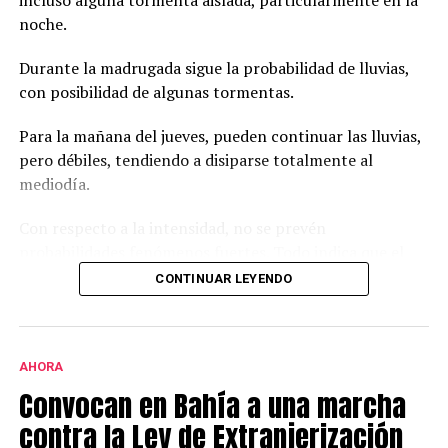
incluso alguna tormenta aislada, particularmente en la
noche.
Durante la madrugada sigue la probabilidad de lluvias,
con posibilidad de algunas tormentas.
Para la mañana del jueves, pueden continuar las lluvias,
pero débiles, tendiendo a disiparse totalmente al
mediodía.
Con respecto a la intensidad, no se prevén
probabilidades fenómenos fuertes. Todo indica que el
aire más inestable no va a llegar tan al sur de la
CONTINUAR LEYENDO
provincia.
En caso de darse alguna lluvia un poco más intensa,
sería entre las 23 y las 5 AM. Aun así, los acumulados
AHORA
esperados para todo el evento rondan entre los 20 y 30
Convocan en Bahía a una marcha
mm.
contra la Ley de Extranjerización