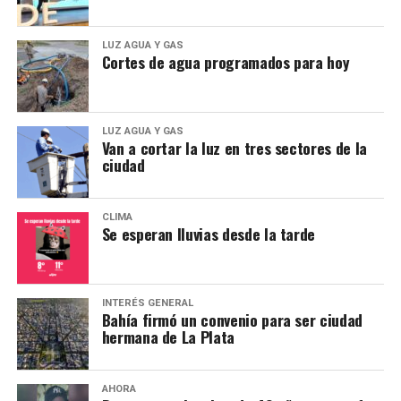
LUZ AGUA Y GAS
Cortes de agua programados para hoy
LUZ AGUA Y GAS
Van a cortar la luz en tres sectores de la
ciudad
CLIMA
Se esperan lluvias desde la tarde
El documento remarca que, para los pueblos originarios,
el territorio trasciende el aspecto económico, ya que
constituye el espacio donde se desarrollan su identidad
cultural, espiritualidad, organización comunitaria y
INTERÉS GENERAL
Bahía firmó un convenio para ser ciudad
vínculo histórico con la naturaleza.
hermana de La Plata
Además, el Consejo advirtió que la iniciativa podría
profundizar conflictos territoriales ya existentes y
AHORA