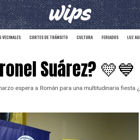
 VECINALES
CORTES DE TRÁNSITO
CULTURA
FERIADOS
LUZ AG
ronel Suárez? 💛💙
arzo espera a Román para una multitudinaria fiesta ¿L