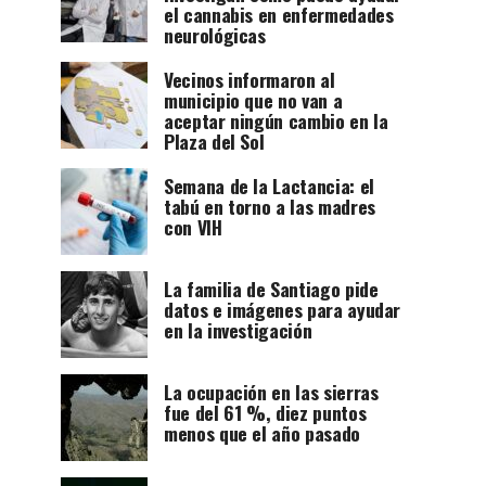
el cannabis en enfermedades
neurológicas
Vecinos informaron al
municipio que no van a
aceptar ningún cambio en la
Plaza del Sol
Semana de la Lactancia: el
tabú en torno a las madres
con VIH
La familia de Santiago pide
datos e imágenes para ayudar
en la investigación
La ocupación en las sierras
fue del 61 %, diez puntos
menos que el año pasado