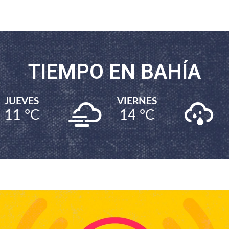
TIEMPO EN BAHÍA
JUEVES
VIERNES
11 °
C
14 °
C