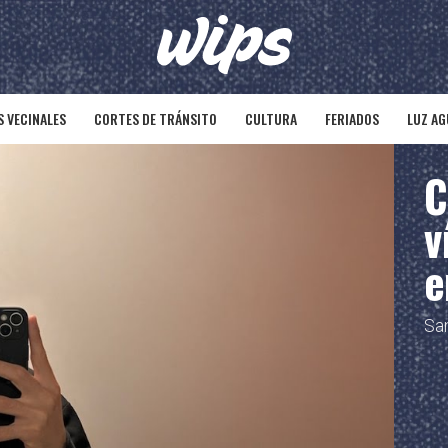
 VECINALES
CORTES DE TRÁNSITO
CULTURA
FERIADOS
LUZ AG
C
v
e
San