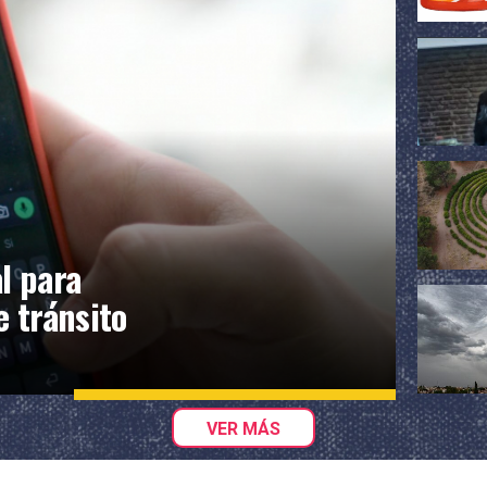
l para
e tránsito
VER MÁS