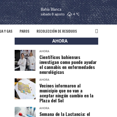
Bahía Blanca
sábado 8 agosto
4 °
C
UA Y GAS
PAROS
RECOLECCIÓN DE RESIDUOS
AHORA
AHORA
Científicos bahienses
investigan como puede ayudar
el cannabis en enfermedades
neurológicas
AHORA
Vecinos informaron al
municipio que no van a
aceptar ningún cambio en la
Plaza del Sol
AHORA
Semana de la Lactancia: el