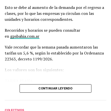
26 San Miguel de Tucumán $1.700
Esto se debe al aumento de la demanda por el regreso a
27 Mendoza $1.680
clases, por lo que las empresas ya circulan con las
28 San Rafael $1.680
unidades y horarios correspondientes.
29 Villa Carlos Paz $1.670
30 Candelaria $1.670
Recorridos y horarios se pueden consultar
31 Garupá $1.670
en
gpsbahia.com.ar
32 Concordia $1.620
33 Catamarca $1.600
Vale recordar que la semana pasada aumentaron las
34 Oberá $1.519
tarifas un 5,6 %, según lo establecido por la Ordenanza
35 Río Gallegos $1.500
22363, decreto 1199/2026.
36 Merlo $1.500
37 Salta $1.450
Los valores son los siguientes:
38 Río Grande $1.431
39 Balcarce $1.422
TARIFA PLANA
40 San Salvador de Jujuy $1.421
CONTINUAR LEYENDO
41 Concepción del Uruguay $1.400
1° Sección: $1941,51
42 Ramallo $1.400
2° Sección: $2175,70
43 Santiago del Estero $1.390
Cerri: $2292,66
44 Neuquén $1.390
Cabildo: $3679,83
COLECTIVOS