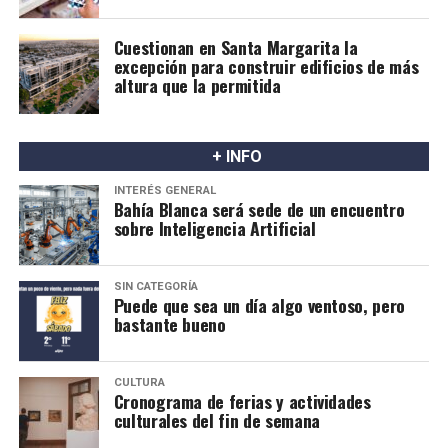
en el lapso de una hora, el segundo pasaje es gratuito.
Cuestionan en Santa Margarita la
excepción para construir edificios de más
A quienes alcanza los atributos Sociales:
altura que la permitida
* Jubilados y/o pensionados
* Personal del Trabajo Doméstico
* Veteranos de la Guerra de Malvinas
+ INFO
* Monotributistas Sociales
INTERÉS GENERAL
* Beneficiarios de:
Bahía Blanca será sede de un encuentro
sobre Inteligencia Artificial
* Asignación Universal por Hijo
* Asignación por Embarazo
* Programa de Jóvenes con Más y Mejor trabajo
SIN CATEGORÍA
* Seguro por desempleo
Puede que sea un día algo ventoso, pero
bastante bueno
* Seguro de Capacitación y Empleo
* Programa Promover Igualdad de Oportunidades
* Programa PROGRESAR
CULTURA
* Programa Volver al Trabajo
Cronograma de ferias y actividades
culturales del fin de semana
* Programa Acompañamiento Social
* Pensiones No Contributivas.