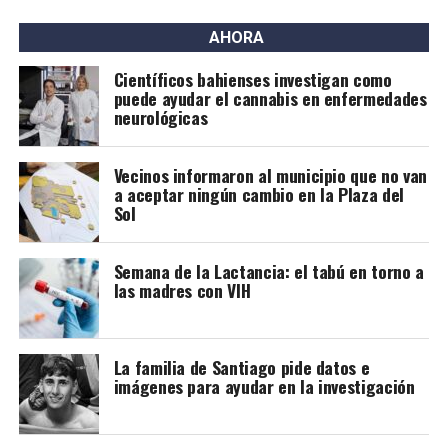
1° Sección: $1941,51
* Jubilados y/o pensionados
2° Sección: $2175,70
AHORA
* Personal del Trabajo Doméstico
Cerri: $2292,66
* Veteranos de la Guerra de Malvinas
Cabildo: $3679,83
Científicos bahienses investigan como
puede ayudar el cannabis en enfermedades
* Monotributistas Sociales
neurológicas
PASAJERO FRECUENTE A
* Beneficiarios de:
* Asignación Universal por Hijo
1° sección: $1164,91
* Asignación por Embarazo
Vecinos informaron al municipio que no van
2° sección: $1305,42
a aceptar ningún cambio en la Plaza del
* Programa de Jóvenes con Más y Mejor trabajo
Sol
Cerri: $1375,60
* Seguro por desempleo
Cabildo: $2207,90
* Seguro de Capacitación y Empleo
* Programa Promover Igualdad de Oportunidades
Semana de la Lactancia: el tabú en torno a
PASAJERO FRECUENTE B
las madres con VIH
* Programa PROGRESAR
* Programa Volver al Trabajo
1° sección: $1456,13
* Programa Acompañamiento Social
2° sección: $1631,78
* Pensiones No Contributivas.
La familia de Santiago pide datos e
Cerri: $1719,50
imágenes para ayudar en la investigación
Cabildo: $2759,87
ESCOLARES INICIAL, PRIMARIO Y SECUNDARIO