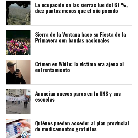
La ocupación en las sierras fue del 61 %,
diez puntos menos que el año pasado
1° sección: $970,75
2° sección: $1087,85
Cerri: $1146,33
Cabildo: $1839,91
Sierra de la Ventana hace su Fiesta de la
Primavera con bandas nacionales
ATRIBUTOS SOCIALES
1° sección: $873,68
Crimen en White: la víctima era ajena al
2° sección: $979,07
enfrentamiento
Cerri: $1031,70
Cabildo: $1655,92
Anuncian nuevos paros en la UNS y sus
PERSONAS CON DISCAPACIDAD
escuelas
Sin costo
Quiénes pueden acceder al plan provincial
PASAJE COMBINADO
de medicamentos gratuitos
En el Boleto Combinado, que permite utilizar dos líneas