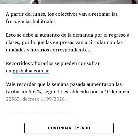
Cerri: $1146,33
El trabajo señala que 40 ciudades registraron
Cabildo: $1839,91
incrementos superiores a la inflación interanual, que al
A partir del lunes, los colectivos van a retomar las
mes de junio se ubicó en el 33,5 %, según el Indec.
frecuencias habituales.
ATRIBUTOS SOCIALES
Esa ranking fue encabezado por Presidencia Roque
Esto se debe al aumento de la demanda por el regreso a
1° sección: $873,68
Sáenz Peña (Chaco), donde el boleto pasó de $ 800 a $
clases, por lo que las empresas van a circular con las
2° sección: $979,07
1.885, lo que representa un incremento del 136 %.
unidades y horarios correspondientes.
Cerri: $1031,70
Cabildo: $1655,92
Recorridos y horarios se pueden consultar
en
gpsbahia.com.ar
PERSONAS CON DISCAPACIDAD
Vale recordar que la semana pasada aumentaron las
Sin costo
tarifas un 5,6 %, según lo establecido por la Ordenanza
PASAJE COMBINADO
22363, decreto 1199/2026.
En el Boleto Combinado, que permite utilizar dos líneas
Los valores son los siguientes:
en el lapso de una hora, el segundo pasaje es gratuito.
TARIFA PLANA
CONTINUAR LEYENDO
A quienes alcanza los atributos Sociales: