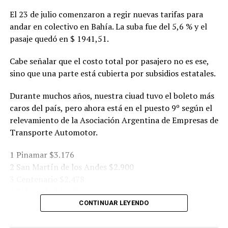
El 23 de julio comenzaron a regir nuevas tarifas para
andar en colectivo en Bahía. La suba fue del 5,6 % y el
pasaje quedó en $ 1941,51.
Cabe señalar que el costo total por pasajero no es ese,
sino que una parte está cubierta por subsidios estatales.
Durante muchos años, nuestra ciuad tuvo el boleto más
caros del país, pero ahora está en el puesto 9º según el
relevamiento de la Asociación Argentina de Empresas de
Transporte Automotor.
1 Pinamar $3.176
2 San Martín de los Andes $2.900
3 Centenario $2.478
4 El Dorado $2.500
5 Bariloche $2.333
CONTINUAR LEYENDO
6 Pergamino $2.332
7 Córdoba $2.150