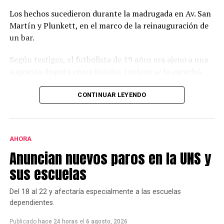
Los hechos sucedieron durante la madrugada en Av. San
Martín y Plunkett, en el marco de la reinauguración de
un bar.
Según testigos, el futbolista de 19 años era ajeno a una
supuesta disputa entre bandos. Incluso se lo escuchó
decir “yo no tengo nada que ver”.
CONTINUAR LEYENDO
Desde el local,y a través de un comunicado, aseguraron
que en el interior no hubo ningún incidente.
AHORA
Anuncian nuevos paros en la UNS y
sus escuelas
Del 18 al 22 y afectaría especialmente a las escuelas
dependientes.
Publicado
hace 24 horas
el
6 agosto, 2026