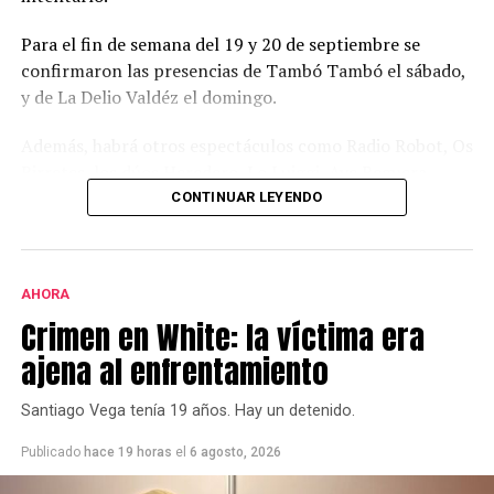
Para el fin de semana del 19 y 20 de septiembre se
confirmaron las presencias de Tambó Tambó el sábado,
y de La Delio Valdéz el domingo.
Además, habrá otros espectáculos como Radio Robot, Os
Birretes, los dúos Heredero, Lo Luiggi, Aye Reguera,
DeLorean, Fondo Blanco, y Paredes Molina.
CONTINUAR LEYENDO
La actividad se va a desarrollar en el predio del club
Atlético Ventana, sobre la ruta 72, camino a
AHORA
Saldungaray.
Crimen en White: la víctima era
Va a haber además food trucks de comida, de cerveza,
ajena al enfrentamiento
feria de artesanos y productores, juegos para los más
chicos y hasta boliche.
Santiago Vega tenía 19 años. Hay un detenido.
La entrada para el sábado tiene un costo de $ 11 mil y
Publicado
hace 19 horas
el
6 agosto, 2026
para el domingo, $ 22 mil. Y sacando para los dos días, $