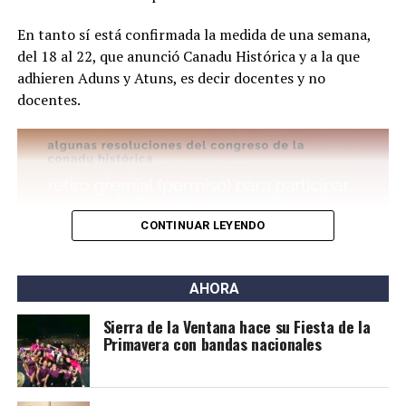
En tanto sí está confirmada la medida de una semana,
del 18 al 22, que anunció Canadu Histórica y a la que
adhieren Aduns y Atuns, es decir docentes y no
docentes.
Por este caso está detenido Joaquín Eleazar Larraburu
(25), quien en un principio escapó en auto y luego chocó
en la Ruta 3 y Pedro Pico. Se lo acusa del delito de
homicidio agravado por el uso de arma de fuego.
CONTINUAR LEYENDO
AHORA
Sierra de la Ventana hace su Fiesta de la
Primavera con bandas nacionales