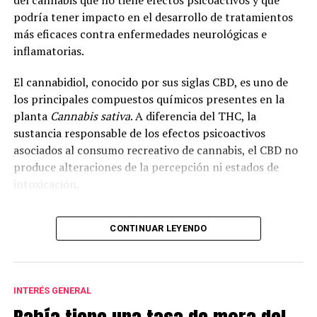
del cannabis que no tiene efectos psicoactivos y que
podría tener impacto en el desarrollo de tratamientos
más eficaces contra enfermedades neurológicas e
inflamatorias.
El cannabidiol, conocido por sus siglas CBD, es uno de
los principales compuestos químicos presentes en la
planta
Cannabis sativa
. A diferencia del THC, la
sustancia responsable de los efectos psicoactivos
asociados al consumo recreativo de cannabis, el CBD no
produce alteraciones de la percepción ni estados de
intoxicación.
Cecilia Bouzat, profesora de la UNS e investigadora
CONTINUAR LEYENDO
superior del CONICET, explicó que en la investigación se
analizó el funcionamiento del receptor nicotínico alfa-
7, una molécula que interviene en la comunicación
entre neuronas e incide en la cognición, la memoria y el
INTERÉS GENERAL
aprendizaje.