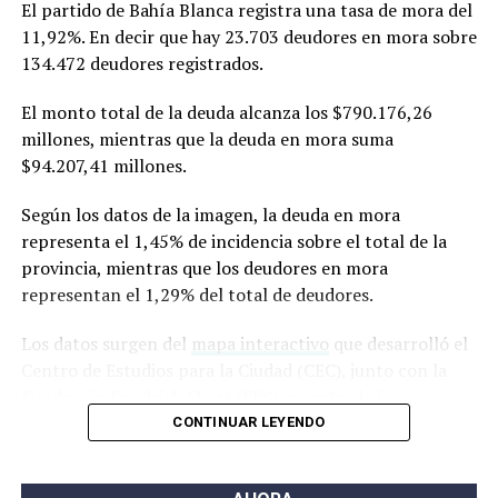
El partido de Bahía Blanca registra una tasa de mora del
National Academy of Sciences)
,
una de las revistas
11,92%. En decir que hay 23.703 deudores en mora sobre
científicas de mayor prestigio internacional. Editada por
134.472 deudores registrados.
la Academia Nacional de Ciencias de los Estados Unidos,
suele incluir investigaciones de alto impacto y ubicadas
El monto total de la deuda alcanza los $790.176,26
en la frontera de los avances científicos.
millones, mientras que la deuda en mora suma
$94.207,41 millones.
Según los datos de la imagen, la deuda en mora
representa el 1,45% de incidencia sobre el total de la
provincia, mientras que los deudores en mora
representan el 1,29% del total de deudores.
Los datos surgen del
mapa interactivo
que desarrolló el
Centro de Estudios para la Ciudad (CEC), junto con la
Fundación Friedrich Ebert (FES), a partir de la
información de la Central de Deudores del Banco
CONTINUAR LEYENDO
Central de la República Argentina (BCRA).