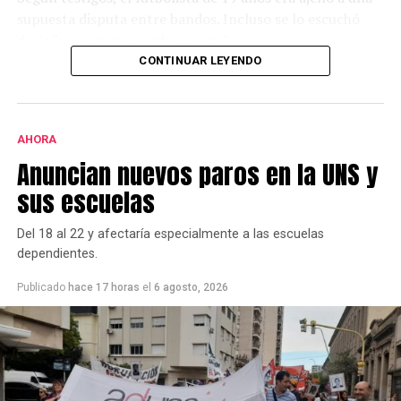
supuesta disputa entre bandos. Incluso se lo escuchó
decir “yo no tengo nada que ver”.
CONTINUAR LEYENDO
Desde el local,y a través de un comunicado, aseguraron
que en el interior no hubo ningún incidente.
AHORA
Anuncian nuevos paros en la UNS y
sus escuelas
Del 18 al 22 y afectaría especialmente a las escuelas
dependientes.
Publicado
hace 17 horas
el
6 agosto, 2026