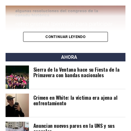
Por este caso está detenido Joaquín Eleazar Larraburu
(25), quien en un principio escapó en auto y luego chocó
en la Ruta 3 y Pedro Pico. Se lo acusa del delito de
homicidio agravado por el uso de arma de fuego.
CONTINUAR LEYENDO
AHORA
Sierra de la Ventana hace su Fiesta de la
Primavera con bandas nacionales
Crimen en White: la víctima era ajena al
enfrentamiento
Anuncian nuevos paros en la UNS y sus