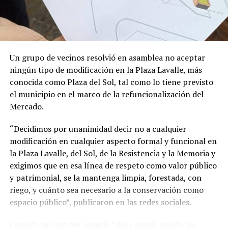
textiles para el hogar y muebles (-5,5%) y Alimentos y
bebidas (-5,4%).
En contraste, el único rubro que logró terreno positivo
fue Ferretería, materiales eléctricos y materiales para la
Un grupo de vecinos resolvió en asamblea no aceptar
construcción (+1%).
ningún tipo de modificación en la Plaza Lavalle, más
conocida como Plaza del Sol, tal como lo tiene previsto
El índice general de ventas minoristas informado por
el municipio en el marco de la refuncionalización del
CAME también mide las ventas online, las cuales
Mercado.
mostraron una suba del 14,9% interanual.
“Decidimos por unanimidad decir no a cualquier
modificación en cualquier aspecto formal y funcional en
la Plaza Lavalle, del Sol, de la Resistencia y la Memoria y
exigimos que en esa línea de respeto como valor público
y patrimonial, se la mantenga limpia, forestada, con
riego, y cuánto sea necesario a la conservación como
espacio público”, publicaron en las redes sociales.
Consideran que ese espacio “debe seguir siendo un