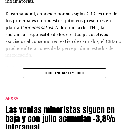
inflamatorias.
El cannabidiol, conocido por sus siglas CBD, es uno de
los principales compuestos químicos presentes en la
planta
Cannabis sativa
. A diferencia del THC, la
sustancia responsable de los efectos psicoactivos
asociados al consumo recreativo de cannabis, el CBD no
produce alteraciones de la percepción ni estados de
intoxicación.
Cecilia Bouzat, profesora de la UNS e investigadora
CONTINUAR LEYENDO
superior del CONICET, explicó que en la investigación se
analizó el funcionamiento del receptor nicotínico alfa-
7, una molécula que interviene en la comunicación
entre neuronas e incide en la cognición, la memoria y el
AHORA
aprendizaje.
Las ventas minoristas siguen en
Según explicó, “todavía no hay fármacos específicos
baja y con julio acumulan -3,8%
para este receptor. Por eso lo estamos estudiando: hay
interanual
evidencias claras de que activarlo o potenciarlo