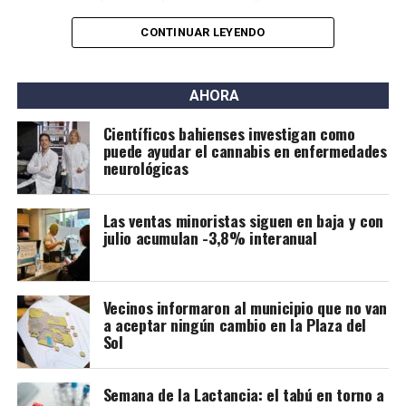
espacio público identitario y no un proyecto
CONTINUAR LEYENDO
permanente de emprendimientos privados” y a tal fin
presentaron una nota al municipio con una importante
cantidad de firmas.
AHORA
Este grupo ya se había opuesto al proyecto bajo la
Científicos bahienses investigan como
gestión de Héctor Gay y ahora de Federico Susbielles.
puede ayudar el cannabis en enfermedades
El principal fundamento es que rechazan la extracción
neurológicas
de árboles, pero también aseguran que las
modificaciones van a borrar la historia.
Las ventas minoristas siguen en baja y con
julio acumulan -3,8% interanual
Vecinos informaron al municipio que no van
a aceptar ningún cambio en la Plaza del
Sol
Semana de la Lactancia: el tabú en torno a