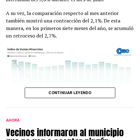
suele incluir investigaciones de alto impacto y ubicadas
A su vez, la comparación respecto al mes anterior
en la frontera de los avances científicos.
también mostró una contracción del 2,1%. De esta
manera, en los primeros siete meses del año, se acumuló
un retroceso del 2,7%.
CONTINUAR LEYENDO
Según explica la entidad, el descenso en la medición
interanual se debe al agotamiento de la liquidez del
AHORA
aguinaldo y al aumento de las tarifas de los servicios en
Vecinos informaron al municipio
invierno. Esto hizo, de acuerdo a lo explicado, que se
desacelerara el ritmo general de la actividad.