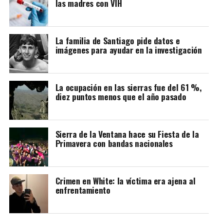
las madres con VIH
Cabe recordar que la refuncionalización del Mercado
La familia de Santiago pide datos e
imágenes para ayudar en la investigación
Municipal incluye modificaciones en la plaza, a fin de
lograr una mancomunión entre los dos espacios y que el
paseo vuelva a tener vida.
La ocupación en las sierras fue del 61 %,
diez puntos menos que el año pasado
La nota que presentaron los vecinos:
Sierra de la Ventana hace su Fiesta de la
Primavera con bandas nacionales
Crimen en White: la víctima era ajena al
enfrentamiento