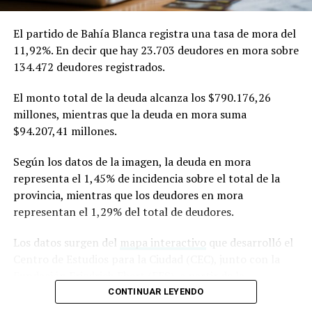
Universidad de Oxford y Oxford Brookes en
Inglaterra
.
Fue publicado en
PNAS (Proceedings of the
El partido de Bahía Blanca registra una tasa de mora del
National Academy of Sciences)
,
una de las revistas
11,92%. En decir que hay 23.703 deudores en mora sobre
científicas de mayor prestigio internacional. Editada por
134.472 deudores registrados.
la Academia Nacional de Ciencias de los Estados Unidos,
suele incluir investigaciones de alto impacto y ubicadas
El monto total de la deuda alcanza los $790.176,26
en la frontera de los avances científicos.
millones, mientras que la deuda en mora suma
$94.207,41 millones.
Según los datos de la imagen, la deuda en mora
representa el 1,45% de incidencia sobre el total de la
provincia, mientras que los deudores en mora
representan el 1,29% del total de deudores.
Los datos surgen del
mapa interactivo
que desarrolló el
Centro de Estudios para la Ciudad (CEC), junto con la
Fundación Friedrich Ebert (FES), a partir de la
información de la Central de Deudores del Banco
CONTINUAR LEYENDO
Central de la República Argentina (BCRA).