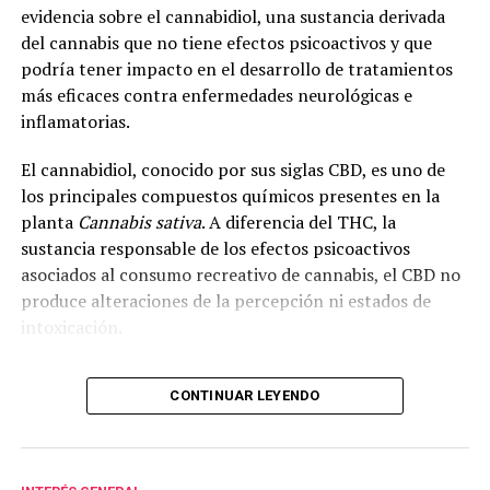
evidencia sobre el cannabidiol, una sustancia derivada
del cannabis que no tiene efectos psicoactivos y que
podría tener impacto en el desarrollo de tratamientos
más eficaces contra enfermedades neurológicas e
inflamatorias.
El cannabidiol, conocido por sus siglas CBD, es uno de
los principales compuestos químicos presentes en la
planta
Cannabis sativa
. A diferencia del THC, la
sustancia responsable de los efectos psicoactivos
asociados al consumo recreativo de cannabis, el CBD no
produce alteraciones de la percepción ni estados de
intoxicación.
Cecilia Bouzat, profesora de la UNS e investigadora
CONTINUAR LEYENDO
superior del CONICET, explicó que en la investigación se
analizó el funcionamiento del receptor nicotínico alfa-
7, una molécula que interviene en la comunicación
entre neuronas e incide en la cognición, la memoria y el