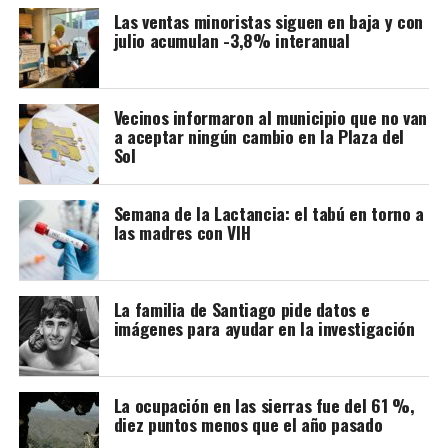
modificaciones van a borrar la historia.
Las ventas minoristas siguen en baja y con
julio acumulan -3,8% interanual
Vecinos informaron al municipio que no van
a aceptar ningún cambio en la Plaza del
Sol
Semana de la Lactancia: el tabú en torno a
las madres con VIH
Cabe recordar que la refuncionalización del Mercado
La familia de Santiago pide datos e
imágenes para ayudar en la investigación
Municipal incluye modificaciones en la plaza, a fin de
lograr una mancomunión entre los dos espacios y que el
paseo vuelva a tener vida.
La ocupación en las sierras fue del 61 %,
diez puntos menos que el año pasado
La nota que presentaron los vecinos: