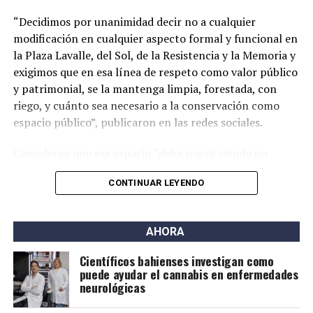
mostraron una suba del 14,9% interanual.
“Decidimos por unanimidad decir no a cualquier
modificación en cualquier aspecto formal y funcional en
la Plaza Lavalle, del Sol, de la Resistencia y la Memoria y
exigimos que en esa línea de respeto como valor público
y patrimonial, se la mantenga limpia, forestada, con
riego, y cuánto sea necesario a la conservación como
espacio público”, publicaron en las redes sociales.
Consideran que ese espacio “debe seguir siendo un
espacio público identitario y no un proyecto
CONTINUAR LEYENDO
permanente de emprendimientos privados” y a tal fin
presentaron una nota al municipio con una importante
cantidad de firmas.
AHORA
Este grupo ya se había opuesto al proyecto bajo la
Científicos bahienses investigan como
gestión de Héctor Gay y ahora de Federico Susbielles.
puede ayudar el cannabis en enfermedades
El principal fundamento es que rechazan la extracción
neurológicas
de árboles, pero también aseguran que las