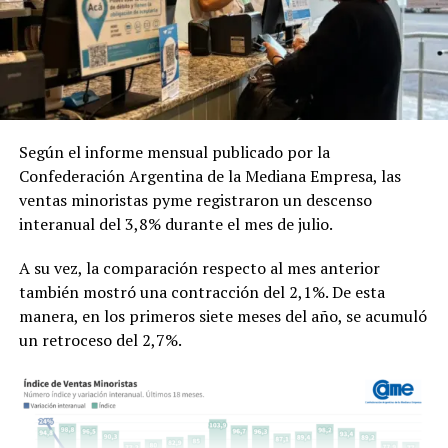
La investigación estuvo a cargo del doctor Juan Facundo
Chrestia y la doctora Cecilia Bouzat del Instituto de
Investigaciones Bioquímicas de Bahía Blanca (INIBIBB),
dependiente de la Universidad Nacional del Sur (UNS) y
el CONICET, y colaboradores internacionales de la
Universidad de Oxford y Oxford Brookes en
Según el informe mensual publicado por la
Inglaterra
.
Fue publicado en
PNAS (Proceedings of the
Confederación Argentina de la Mediana Empresa, las
National Academy of Sciences)
,
una de las revistas
ventas minoristas pyme registraron un descenso
científicas de mayor prestigio internacional. Editada por
interanual del 3,8% durante el mes de julio.
la Academia Nacional de Ciencias de los Estados Unidos,
suele incluir investigaciones de alto impacto y ubicadas
A su vez, la comparación respecto al mes anterior
en la frontera de los avances científicos.
también mostró una contracción del 2,1%. De esta
manera, en los primeros siete meses del año, se acumuló
un retroceso del 2,7%.