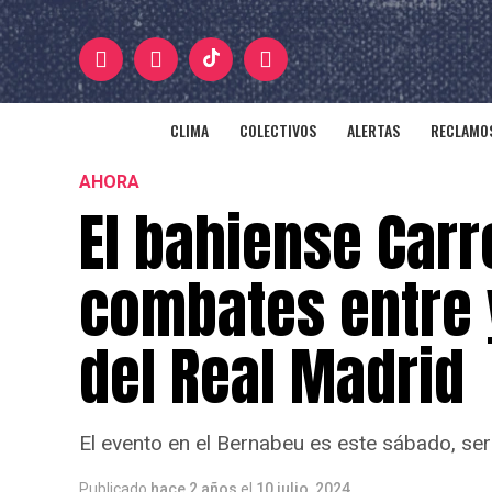
CLIMA
COLECTIVOS
ALERTAS
RECLAMOS
AHORA
El bahiense Carr
combates entre 
del Real Madrid
El evento en el Bernabeu es este sábado, ser
Publicado
hace 2 años
el
10 julio, 2024