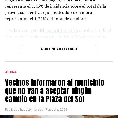
representa el 1,45% de incidencia sobre el total de la
provincia, mientras que los deudores en mora
representan el 1,29% del total de deudores.
Los datos surgen del
mapa interactivo
que desarrolló el
Centro de Estudios para la Ciudad (CEC), junto con la
Fundación Friedrich Ebert (FES), a partir de la
información de la Central de Deudores del Banco
CONTINUAR LEYENDO
Central de la República Argentina (BCRA).
AHORA
Vecinos informaron al municipio
que no van a aceptar ningún
cambio en la Plaza del Sol
Publicado
hace 24 horas
el
7 agosto, 2026