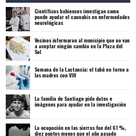
Este grupo ya se había opuesto al proyecto bajo la
Científicos bahienses investigan como
gestión de Héctor Gay y ahora de Federico Susbielles.
puede ayudar el cannabis en enfermedades
El principal fundamento es que rechazan la extracción
neurológicas
de árboles, pero también aseguran que las
modificaciones van a borrar la historia.
Vecinos informaron al municipio que no van
a aceptar ningún cambio en la Plaza del
Sol
Semana de la Lactancia: el tabú en torno a
las madres con VIH
La familia de Santiago pide datos e
imágenes para ayudar en la investigación
Cabe recordar que la refuncionalización del Mercado
La ocupación en las sierras fue del 61 %,
diez puntos menos que el año pasado
Municipal incluye modificaciones en la plaza, a fin de