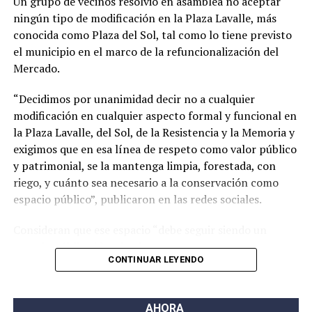
Un grupo de vecinos resolvió en asamblea no aceptar
ningún tipo de modificación en la Plaza Lavalle, más
conocida como Plaza del Sol, tal como lo tiene previsto
el municipio en el marco de la refuncionalización del
Mercado.
“Decidimos por unanimidad decir no a cualquier
modificación en cualquier aspecto formal y funcional en
la Plaza Lavalle, del Sol, de la Resistencia y la Memoria y
exigimos que en esa línea de respeto como valor público
y patrimonial, se la mantenga limpia, forestada, con
riego, y cuánto sea necesario a la conservación como
espacio público”, publicaron en las redes sociales.
Consideran que ese espacio “debe seguir siendo un
espacio público identitario y no un proyecto
CONTINUAR LEYENDO
permanente de emprendimientos privados” y a tal fin
presentaron una nota al municipio con una importante
cantidad de firmas.
AHORA