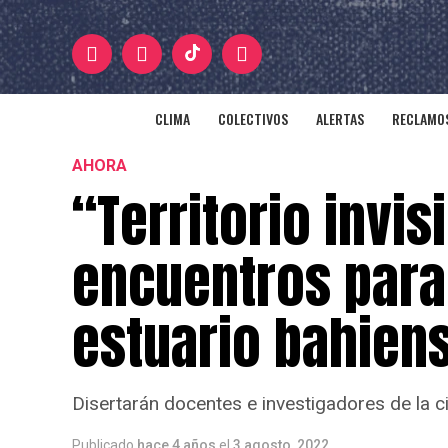
CLIMA
COLECTIVOS
ALERTAS
RECLAMOS
AHORA
“Territorio invis
encuentros para 
estuario bahien
Disertarán docentes e investigadores de la c
Publicado
hace 4 años
el
3 agosto, 2022