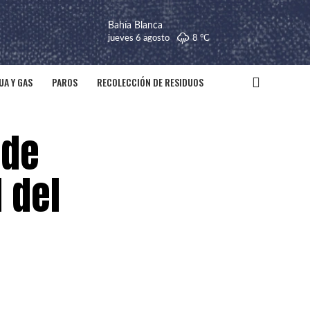
Bahía Blanca
jueves 6 agosto
8 °
C
UA Y GAS
PAROS
RECOLECCIÓN DE RESIDUOS
 de
 del