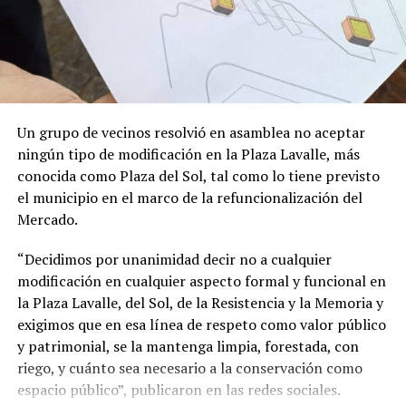
Inglaterra
.
Fue publicado en
PNAS (Proceedings of the
National Academy of Sciences)
,
una de las revistas
científicas de mayor prestigio internacional. Editada por
la Academia Nacional de Ciencias de los Estados Unidos,
suele incluir investigaciones de alto impacto y ubicadas
en la frontera de los avances científicos.
Un grupo de vecinos resolvió en asamblea no aceptar
ningún tipo de modificación en la Plaza Lavalle, más
conocida como Plaza del Sol, tal como lo tiene previsto
el municipio en el marco de la refuncionalización del
Mercado.
“Decidimos por unanimidad decir no a cualquier
modificación en cualquier aspecto formal y funcional en
la Plaza Lavalle, del Sol, de la Resistencia y la Memoria y
exigimos que en esa línea de respeto como valor público
y patrimonial, se la mantenga limpia, forestada, con
riego, y cuánto sea necesario a la conservación como
espacio público”, publicaron en las redes sociales.