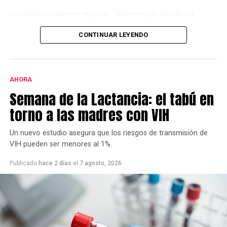
Consideran que ese espacio “debe seguir siendo un
espacio público identitario y no un proyecto
CONTINUAR LEYENDO
permanente de emprendimientos privados” y a tal fin
presentaron una nota al municipio con una importante
cantidad de firmas.
AHORA
Este grupo ya se había opuesto al proyecto bajo la
Semana de la Lactancia: el tabú en
gestión de Héctor Gay y ahora de Federico Susbielles.
El principal fundamento es que rechazan la extracción
torno a las madres con VIH
de árboles, pero también aseguran que las
modificaciones van a borrar la historia.
Un nuevo estudio asegura que los riesgos de transmisión de
VIH pueden ser menores al 1%.
Publicado
hace 2 días
el
7 agosto, 2026