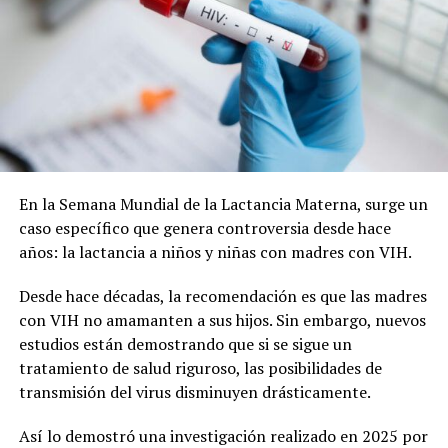
Cabe recordar que la refuncionalización del Mercado
Municipal incluye modificaciones en la plaza, a fin de
lograr una mancomunión entre los dos espacios y que el
paseo vuelva a tener vida.
En la Semana Mundial de la Lactancia Materna, surge un
caso específico que genera controversia desde hace
La nota que presentaron los vecinos:
años: la lactancia a niños y niñas con madres con VIH.
Desde hace décadas, la recomendación es que las madres
con VIH no amamanten a sus hijos. Sin embargo, nuevos
estudios están demostrando que si se sigue un
tratamiento de salud riguroso, las posibilidades de
transmisión del virus disminuyen drásticamente.
Así lo demostró una investigación realizado en 2025 por