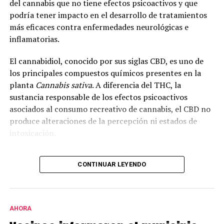
del cannabis que no tiene efectos psicoactivos y que
podría tener impacto en el desarrollo de tratamientos
más eficaces contra enfermedades neurológicas e
inflamatorias.
El cannabidiol, conocido por sus siglas CBD, es uno de
los principales compuestos químicos presentes en la
planta
Cannabis sativa
. A diferencia del THC, la
sustancia responsable de los efectos psicoactivos
asociados al consumo recreativo de cannabis, el CBD no
produce alteraciones de la percepción ni estados de
intoxicación.
Cecilia Bouzat, profesora de la UNS e investigadora
CONTINUAR LEYENDO
superior del CONICET, explicó que en la investigación se
analizó el funcionamiento del receptor nicotínico alfa-
7, una molécula que interviene en la comunicación
entre neuronas e incide en la cognición, la memoria y el
AHORA
aprendizaje.