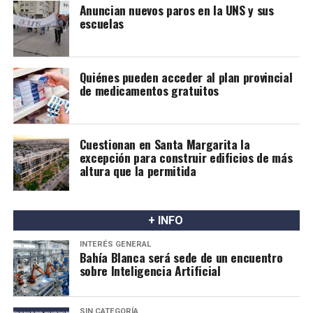
Anuncian nuevos paros en la UNS y sus
A partir de esta información, los especialistas proponen
escuelas
avanzar hacia un consenso nacional que permita revisar
las recomendaciones actuales y definir en qué casos la
lactancia materna puede ser una alternativa posible y
Quiénes pueden acceder al plan provincial
segura.
de medicamentos gratuitos
Cuestionan en Santa Margarita la
excepción para construir edificios de más
altura que la permitida
+ INFO
INTERÉS GENERAL
Bahía Blanca será sede de un encuentro
sobre Inteligencia Artificial
SIN CATEGORÍA