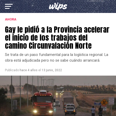
AHORA
Gay le pidió a la Provincia acelerar
el inicio de los trabajos del
camino Circunvalación Norte
Se trata de un paso fundamental para la logística regional. La
obra está adjudicada pero no se sabe cuándo arrancará.
Publicado
hace 4 años
el
13 junio, 2022