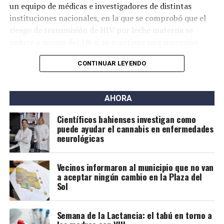
un equipo de médicas e investigadores de distintas
instituciones nacionales, en la que se comprobó que el
riesgo de transmisión de HIV por leche materna se
reduce a menos del 1% si se mantiene una supresión
virológica consistente.
CONTINUAR LEYENDO
Contexto global
Los primeros estudios que respaldaron esta posibilidad
AHORA
surgieron en países de bajos ingresos, donde la
Científicos bahienses investigan como
Organización Mundial de la Salud (OMS) comenzó a
puede ayudar el cannabis en enfermedades
recomendar la lactancia para personas con VIH bajo
neurológicas
tratamiento.
Vecinos informaron al municipio que no van
Investigaciones posteriores confirmaron tasas muy
a aceptar ningún cambio en la Plaza del
bajas de transmisión, especialmente cuando el
Sol
tratamiento se inició antes del embarazo o en sus
primeras etapas y se mantuvo de forma estricta. Los
Semana de la Lactancia: el tabú en torno a
pocos casos detectados estuvieron asociados a cargas