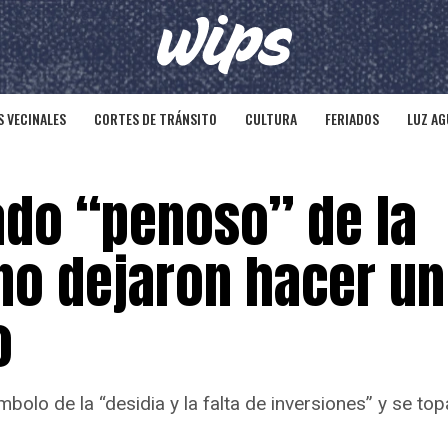
 VECINALES
CORTES DE TRÁNSITO
CULTURA
FERIADOS
LUZ AG
ado “penoso” de la
no dejaron hacer un
o
olo de la “desidia y la falta de inversiones” y se top