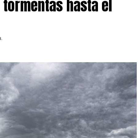
y tormentas hasta el
.