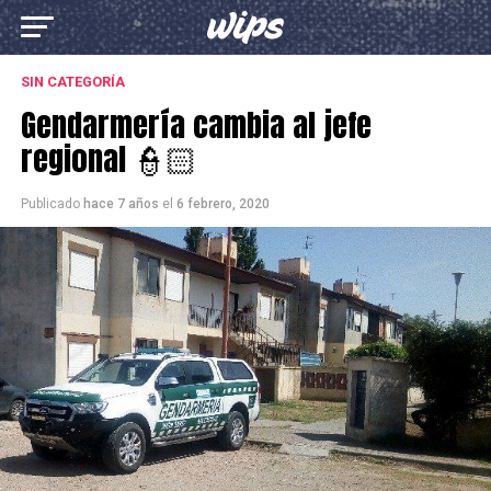
SIN CATEGORÍA
Gendarmería cambia al jefe
regional 👮🏻
Publicado
hace 7 años
el
6 febrero, 2020