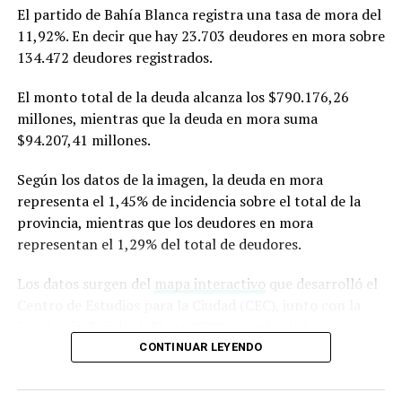
Inglaterra
.
Fue publicado en
PNAS (Proceedings of the
El partido de Bahía Blanca registra una tasa de mora del
National Academy of Sciences)
,
una de las revistas
11,92%. En decir que hay 23.703 deudores en mora sobre
científicas de mayor prestigio internacional. Editada por
134.472 deudores registrados.
la Academia Nacional de Ciencias de los Estados Unidos,
suele incluir investigaciones de alto impacto y ubicadas
El monto total de la deuda alcanza los $790.176,26
en la frontera de los avances científicos.
millones, mientras que la deuda en mora suma
$94.207,41 millones.
Según los datos de la imagen, la deuda en mora
representa el 1,45% de incidencia sobre el total de la
provincia, mientras que los deudores en mora
representan el 1,29% del total de deudores.
Los datos surgen del
mapa interactivo
que desarrolló el
Centro de Estudios para la Ciudad (CEC), junto con la
Fundación Friedrich Ebert (FES), a partir de la
información de la Central de Deudores del Banco
CONTINUAR LEYENDO
Central de la República Argentina (BCRA).