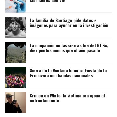
La familia de Santiago pide datos e
imágenes para ayudar en la investigación
Cabe recordar que la refuncionalización del Mercado
La ocupación en las sierras fue del 61 %,
diez puntos menos que el año pasado
Municipal incluye modificaciones en la plaza, a fin de
lograr una mancomunión entre los dos espacios y que el
paseo vuelva a tener vida.
Sierra de la Ventana hace su Fiesta de la
Primavera con bandas nacionales
La nota que presentaron los vecinos:
Crimen en White: la víctima era ajena al
enfrentamiento