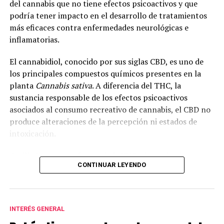
del cannabis que no tiene efectos psicoactivos y que
podría tener impacto en el desarrollo de tratamientos
más eficaces contra enfermedades neurológicas e
inflamatorias.
El cannabidiol, conocido por sus siglas CBD, es uno de
los principales compuestos químicos presentes en la
planta
Cannabis sativa
. A diferencia del THC, la
sustancia responsable de los efectos psicoactivos
asociados al consumo recreativo de cannabis, el CBD no
produce alteraciones de la percepción ni estados de
intoxicación.
Cecilia Bouzat, profesora de la UNS e investigadora
CONTINUAR LEYENDO
superior del CONICET, explicó que en la investigación se
analizó el funcionamiento del receptor nicotínico alfa-
7, una molécula que interviene en la comunicación
entre neuronas e incide en la cognición, la memoria y el
INTERÉS GENERAL
aprendizaje.