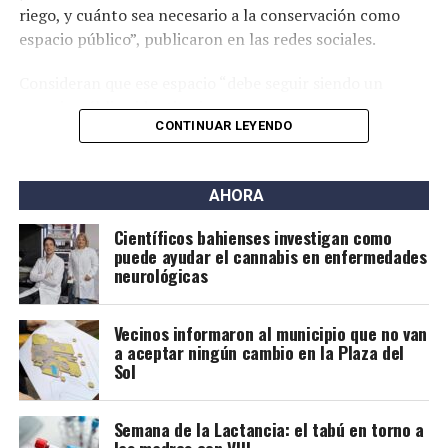
riego, y cuánto sea necesario a la conservación como
espacio público”, publicaron en las redes sociales.
Consideran que ese espacio “debe seguir siendo un
espacio público identitario y no un proyecto
CONTINUAR LEYENDO
permanente de emprendimientos privados” y a tal fin
presentaron una nota al municipio con una importante
cantidad de firmas.
AHORA
Este grupo ya se había opuesto al proyecto bajo la
Científicos bahienses investigan como
gestión de Héctor Gay y ahora de Federico Susbielles.
puede ayudar el cannabis en enfermedades
El principal fundamento es que rechazan la extracción
neurológicas
de árboles, pero también aseguran que las
modificaciones van a borrar la historia.
Vecinos informaron al municipio que no van
a aceptar ningún cambio en la Plaza del
Sol
Semana de la Lactancia: el tabú en torno a
las madres con VIH