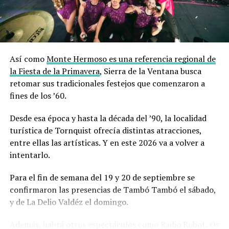
Teatro
e intervenciones artísticas:
*Impro delivery celebra sus 20 años
Viernes 7 y sábado 8 – 21 hs – Espacio Cultural Juanita
Así como
Monte Hermoso es una referencia regional de
Primera (Alvarado 818)
la Fiesta de la Primavera
, Sierra de la Ventana busca
retomar sus tradicionales festejos que comenzaron a
Teatro Instantáneo, en el cual nunca se sabe lo que va a
fines de los ’60.
ocurrir. Es interacción pura volcada al escenario para
disfrutar en familia.
Desde esa época y hasta la década del ’90, la localidad
turística de Tornquist ofrecía distintas atracciones,
*StandUp por Julián Bellese
entre ellas las artísticas. Y en este 2026 va a volver a
Viernes 7 – 21 hs – Don Bosco Teatro (Rondeau 119)
intentarlo.
Una de las figuras más destacadas del nuevo stand up
Para el fin de semana del 19 y 20 de septiembre se
argentino, llega a Bahía con un show totalmente
confirmaron las presencias de Tambó Tambó el sábado,
renovado. Entradas: desde $40.000, disponibles en
y de La Delio Valdéz el domingo.
ticketbahia.com
Además, habrá otros espectáculos como Radio Robot, Os
*A propósito del tiempo