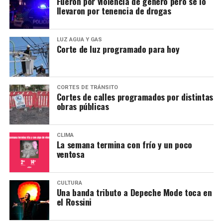
Fueron por violencia de género pero se lo
llevaron por tenencia de drogas
*Apunados de locura & Cantinela
Viernes 7 – 21 hs – So Fresh Multiespacio (12 de Octubre
LUZ AGUA Y GAS
1083)
Corte de luz programado para hoy
*Fabián Petrosino y Pablo Fiordelmondo presentan “Dos
Orillas”
CORTES DE TRÁNSITO
Viernes 7 – 21 hs – Espacio Kánika (Belgrano, 249 altos)
Cortes de calles programados por distintas
obras públicas
El piano de Fabián Petrosino y la voz de Pablo
Fiordelmondo hacen un recorrido por canciones que
han dejado huella, interpretadas en un formato íntimo
CLIMA
La semana termina con frío y un poco
que propone un viaje entre el castellano y el inglés.
ventosa
Entradas: $12.000 anticipadas, $15.000 en puerta.
*Fiebre, tributo a Sumo
CULTURA
Una banda tributo a Depeche Mode toca en
Viernes 7 – 21:30 hs – Teatro Rossini (Mitre 225)
el Rossini
Show explosivo que revive la esencia cruda y auténtica