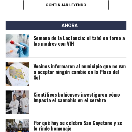
Sábado 8 – 21 hs – La Cocina (Fitz Roy 40)
Las entradas están $35.000 y se pueden comprar por
CONTINUAR LEYENDO
TicketBahía.
Un viaje que invita a recorrer un camino íntimo donde la
palabra, la música, el silencio y la poesía se entrelazan.
AHORA
Entradas: $15.000 anticipadas y $20.000 en puerta.
Semana de la Lactancia: el tabú en torno a
*Pablo Angeli presenta “Carmen y Osvaldo y toda la
las madres con VIH
familia”
Sábado 8 – 21 hs – Don Bosco Teatro (Rondeau 119)
Vecinos informaron al municipio que no van
Pablo Angeli se multiplica para encarnar a cada
a aceptar ningún cambio en la Plaza del
integrante de una familia argentina que podría ser —y
Sol
probablemente es— la tuya. Entradas: desde $30.000,
disponibles en
ticketbahia.com
.
Científicos bahienses investigaron cómo
impacta el cannabis en el cerebro
*Cuántos pares son 3 botas
Sábado 8 – 21 hs – Espacio Kánika (Belgrano 249, altos)
Por qué hoy se celebra San Cayetano y se
Improvisación teatral y música. Entradas: $15.000
le rinde homenaje
anticipadas y $20.000 en puerta.