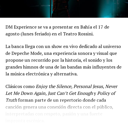
(Lamadrid 544)
Espectáculo para toda la familia, con canciones en vivo.
Entradas: $13.000 anticipadas y $15.000 en puerta. Más
DM Experience se va a presentar en Bahía el 17 de
info en:
cclapanaderia.com
.
agosto (lunes feriado) en el Teatro Rossini.
*Enajenada
La banca llega con un show en vivo dedicado al universo
Sábado 8 – 20 hs – Centro Cultural La Panadería
de Depeche Mode, una experiencia sonora y visual que
(Lamadrid 544)
propone un recorrido por la historia, el sonido y los
grandes himnos de una de las bandas más influyentes de
De y por Keila Braidot. Dirección: Tian Amprino.
la música electrónica y alternativa.
Sinopsis: “En el entramado de mi propia neurosis, verme
fue imposible, resultó más fácil hacer esta obra. No es
Clásicos como
Enjoy the Silence, Personal Jesus, Never
una obra de teatro. No es una obra de danza. Es un
Let Me Down Again, Just Can’t Get Enough
y
Policy of
exsorcismo de mis derrotas”. Entradas: $18.000
Truth
forman parte de un repertorio donde cada
anticipadas y $20.000 en puerta. Más info en:
canción genera una conexión directa con el público,
cclapanaderia.com
.
interpretadas con respeto, pasión y una fuerte
impronta escénica.
*El huésped peregrino