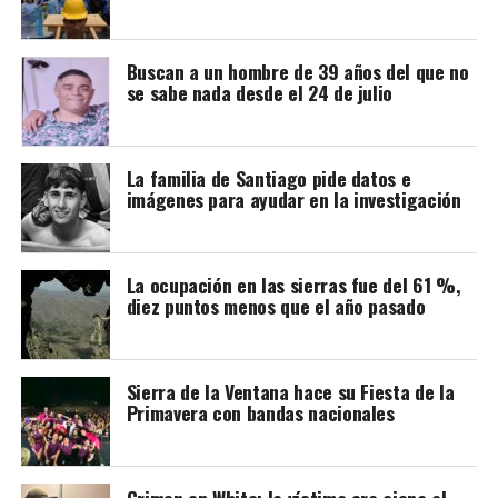
*Cuentos a Quemarropa – Lupa Sívori
Buscan a un hombre de 39 años del que no
Sábado 8 – 21:30 hs – Café Cultural Don Osvaldo
se sabe nada desde el 24 de julio
(Lamadrid 544)
Velada muy especial de relatos intensos, profundamente
filosóficos y, al mismo tiempo, muy divertidos. Entradas:
La familia de Santiago pide datos e
imágenes para ayudar en la investigación
$6.000.
*”Otra Guerra Inventada”, Comedia Municipal
Domingo 9 – 17 hs – Sociedad de Fomento Barrio Luján
La ocupación en las sierras fue del 61 %,
(Enrique Julio 806)
diez puntos menos que el año pasado
Dos pueblos vecinos se ven envueltos en las locuras de
un alcalde codicioso y un sargento de policía que le
Sierra de la Ventana hace su Fiesta de la
toma el gusto al dinero mal habido. Función gratuita.
Primavera con bandas nacionales
Público: infantil / familiar.
*Bichocanasto: la reunión
Crimen en White: la víctima era ajena al