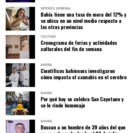
INTERÉS GENERAL
*Recital de piano por Leonardo Bedetti
Bahía tiene una tasa de mora del 12% y
Domingo 9 – 19:30 hs – Biblioteca Rivadavia (Av. Colón
se ubica en un nivel medio respecto a
31)
las otras provincias
CULTURA
El pianista Leonardo Bedetti ofrecerá un recital con
Cronograma de ferias y actividades
obras de tres grandes compositores del repertorio
culturales del fin de semana
pianístico: Joseph Haydn, Franz Liszt y Robert
Schumann. Entradas: desde $10.000, disponibles
AHORA
en
EntradaUno.com
o en boletería (lunes a viernes de 10
Científicos bahienses investigaron
a 17, sábados de 9 a 12 y 1 hora antes del espectáculo).
cómo impacta el cannabis en el cerebro
*ENCUENTRO de VOZ en Café Concert – VOL.2
AHORA
Domingo 9 – 20:30 hs – Café Cultural Don Osvaldo
Por qué hoy se celebra San Cayetano y
(Lamadrid 544)
se le rinde homenaje
Repertorio acústico y cercano con canciones de diversos
estilos: pop, rock nacional, soul, folklore y mucho más,
AHORA
Buscan a un hombre de 39 años del que
interpretadas con el calor de músicos en vivo. Entradas: