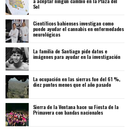
a aceptar ningún cambio en la Plaza del
Sol
Científicos bahienses investigan como
puede ayudar el cannabis en enfermedades
neurológicas
La familia de Santiago pide datos e
imágenes para ayudar en la investigación
Cabe recordar que la refuncionalización del Mercado
La ocupación en las sierras fue del 61 %,
diez puntos menos que el año pasado
Municipal incluye modificaciones en la plaza, a fin de
lograr una mancomunión entre los dos espacios y que el
paseo vuelva a tener vida.
Sierra de la Ventana hace su Fiesta de la
Primavera con bandas nacionales
La nota que presentaron los vecinos: