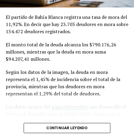
El partido de Bahía Blanca registra una tasa de mora del
11,92%. En decir que hay 23.703 deudores en mora sobre
134.472 deudores registrados.
El monto total de la deuda alcanza los $790.176,26
millones, mientras que la deuda en mora suma
$94.207,41 millones.
Según los datos de la imagen, la deuda en mora
representa el 1,45% de incidencia sobre el total de la
provincia, mientras que los deudores en mora
representan el 1,29% del total de deudores.
Los datos surgen del
mapa interactivo
que desarrolló el
Centro de Estudios para la Ciudad (CEC), junto con la
Fundación Friedrich Ebert (FES), a partir de la
información de la Central de Deudores del Banco
CONTINUAR LEYENDO