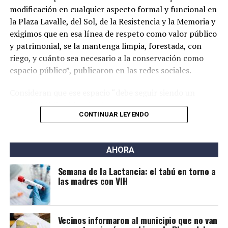
lactancia materna puede ser una alternativa posible y
modificación en cualquier aspecto formal y funcional en
segura.
la Plaza Lavalle, del Sol, de la Resistencia y la Memoria y
exigimos que en esa línea de respeto como valor público
y patrimonial, se la mantenga limpia, forestada, con
riego, y cuánto sea necesario a la conservación como
espacio público”, publicaron en las redes sociales.
Consideran que ese espacio “debe seguir siendo un
espacio público identitario y no un proyecto
CONTINUAR LEYENDO
permanente de emprendimientos privados” y a tal fin
presentaron una nota al municipio con una importante
cantidad de firmas.
AHORA
Este grupo ya se había opuesto al proyecto bajo la
Semana de la Lactancia: el tabú en torno a
gestión de Héctor Gay y ahora de Federico Susbielles.
las madres con VIH
El principal fundamento es que rechazan la extracción
de árboles, pero también aseguran que las
modificaciones van a borrar la historia.
Vecinos informaron al municipio que no van