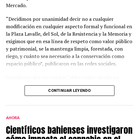
A partir de esta información, los especialistas proponen
Mercado.
avanzar hacia un consenso nacional que permita revisar
las recomendaciones actuales y definir en qué casos la
“Decidimos por unanimidad decir no a cualquier
lactancia materna puede ser una alternativa posible y
modificación en cualquier aspecto formal y funcional en
segura.
la Plaza Lavalle, del Sol, de la Resistencia y la Memoria y
exigimos que en esa línea de respeto como valor público
y patrimonial, se la mantenga limpia, forestada, con
riego, y cuánto sea necesario a la conservación como
espacio público”, publicaron en las redes sociales.
Consideran que ese espacio “debe seguir siendo un
espacio público identitario y no un proyecto
CONTINUAR LEYENDO
permanente de emprendimientos privados” y a tal fin
presentaron una nota al municipio con una importante
cantidad de firmas.
AHORA
Este grupo ya se había opuesto al proyecto bajo la
Científicos bahienses investigaron
gestión de Héctor Gay y ahora de Federico Susbielles.
El principal fundamento es que rechazan la extracción