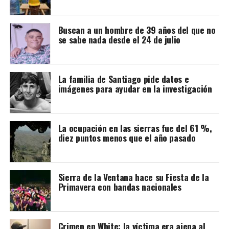
Investigaciones Bioquímicas de Bahía Blanca (INIBIBB),
dependiente de la Universidad Nacional del Sur (UNS) y
Buscan a un hombre de 39 años del que no
el CONICET, y colaboradores internacionales de la
se sabe nada desde el 24 de julio
Universidad de Oxford y Oxford Brookes en
Inglaterra
.
Fue publicado en
PNAS (Proceedings of the
National Academy of Sciences)
,
una de las revistas
La familia de Santiago pide datos e
científicas de mayor prestigio internacional. Editada por
imágenes para ayudar en la investigación
la Academia Nacional de Ciencias de los Estados Unidos,
suele incluir investigaciones de alto impacto y ubicadas
en la frontera de los avances científicos.
La ocupación en las sierras fue del 61 %,
diez puntos menos que el año pasado
Sierra de la Ventana hace su Fiesta de la
Primavera con bandas nacionales
Crimen en White: la víctima era ajena al