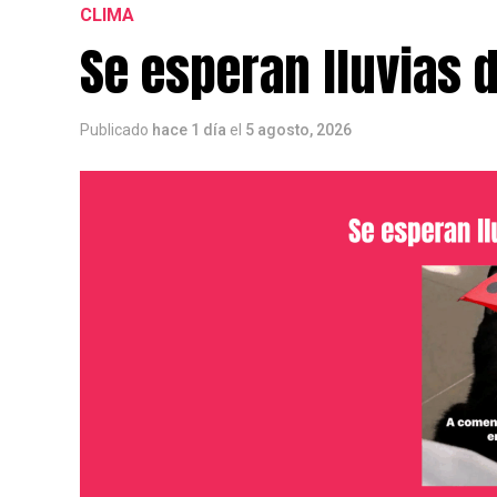
CLIMA
Se esperan lluvias 
Publicado
hace 1 día
el
5 agosto, 2026