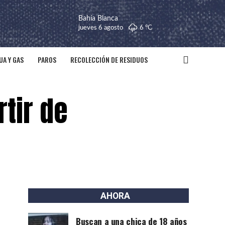
Bahía Blanca
jueves 6 agosto
6 °
C
UA Y GAS
PAROS
RECOLECCIÓN DE RESIDUOS
tir de
AHORA
Buscan a una chica de 18 años