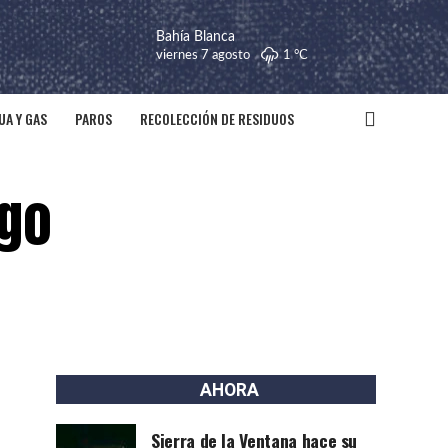
Bahía Blanca
viernes 7 agosto
1 °
C
UA Y GAS
PAROS
RECOLECCIÓN DE RESIDUOS
rgo
AHORA
Sierra de la Ventana hace su