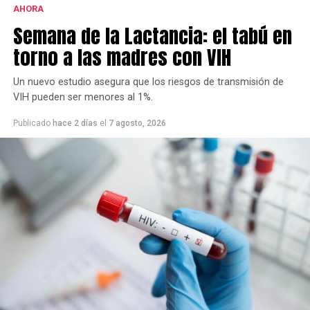
AHORA
Este grupo ya se había opuesto al proyecto bajo la
Semana de la Lactancia: el tabú en
gestión de Héctor Gay y ahora de Federico Susbielles.
El principal fundamento es que rechazan la extracción
torno a las madres con VIH
de árboles, pero también aseguran que las
modificaciones van a borrar la historia.
Un nuevo estudio asegura que los riesgos de transmisión de
VIH pueden ser menores al 1%.
Publicado
hace 2 días
el
7 agosto, 2026
Cabe recordar que la refuncionalización del Mercado
Municipal incluye modificaciones en la plaza, a fin de