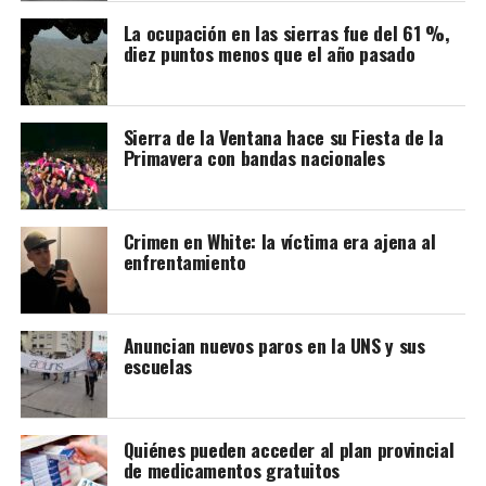
Sociedad Argentina de Infectología (SADI) sostienen
que las personas con VIH que mantienen una carga viral
La ocupación en las sierras fue del 61 %,
diez puntos menos que el año pasado
indetectable y eligen amamantar deben recibir
información, acompañamiento y un seguimiento médico
estrecho.
Sierra de la Ventana hace su Fiesta de la
Primavera con bandas nacionales
Ese seguimiento incluye controles frecuentes de la
carga viral de la madre y estudios del bebé durante la
lactancia y después de su finalización. También se
recomienda actuar rápidamente ante situaciones como
Crimen en White: la víctima era ajena al
enfrentamiento
una carga viral detectable o infecciones mamarias, ya
que aún existe poca evidencia sobre cómo estas
condiciones pueden influir en el riesgo de transmisión.
Anuncian nuevos paros en la UNS y sus
A partir de esta información, los especialistas proponen
escuelas
avanzar hacia un consenso nacional que permita revisar
las recomendaciones actuales y definir en qué casos la
lactancia materna puede ser una alternativa posible y
Quiénes pueden acceder al plan provincial
segura.
de medicamentos gratuitos