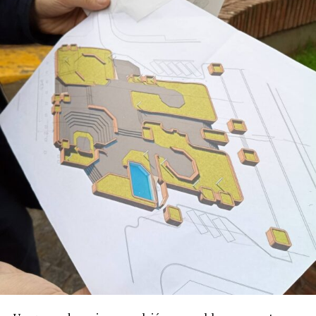
procesos de memoria y cognición se ve favorecido
cuando el receptor se activa”, remarcó.
“Esto es ciencia básica, pero es conocimiento
fundamental para que, más adelante, pueda traducirse
en el desarrollo de fármacos utilizables”.
La investigación estuvo a cargo del doctor Juan Facundo
Chrestia y la doctora Cecilia Bouzat del Instituto de
Investigaciones Bioquímicas de Bahía Blanca (INIBIBB),
dependiente de la Universidad Nacional del Sur (UNS) y
el CONICET, y colaboradores internacionales de la
Universidad de Oxford y Oxford Brookes en
Inglaterra
.
Fue publicado en
PNAS (Proceedings of the
National Academy of Sciences)
,
una de las revistas
científicas de mayor prestigio internacional. Editada por
la Academia Nacional de Ciencias de los Estados Unidos,
suele incluir investigaciones de alto impacto y ubicadas
en la frontera de los avances científicos.