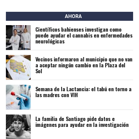
Contexto global
Los primeros estudios que respaldaron esta posibilidad
AHORA
surgieron en países de bajos ingresos, donde la
Científicos bahienses investigan como
Organización Mundial de la Salud (OMS) comenzó a
puede ayudar el cannabis en enfermedades
recomendar la lactancia para personas con VIH bajo
neurológicas
tratamiento.
Vecinos informaron al municipio que no van
Investigaciones posteriores confirmaron tasas muy
a aceptar ningún cambio en la Plaza del
bajas de transmisión, especialmente cuando el
Sol
tratamiento se inició antes del embarazo o en sus
primeras etapas y se mantuvo de forma estricta. Los
Semana de la Lactancia: el tabú en torno a
pocos casos detectados estuvieron asociados a cargas
las madres con VIH
virales elevadas o a la interrupción de la medicación.
A partir de esta evidencia, distintas guías
internacionales modificaron sus recomendaciones.
La familia de Santiago pide datos e
imágenes para ayudar en la investigación
Organismos como la Sociedad Clínica Europea del Sida
(EACS), el Departamento de Salud de Estados Unidos y la