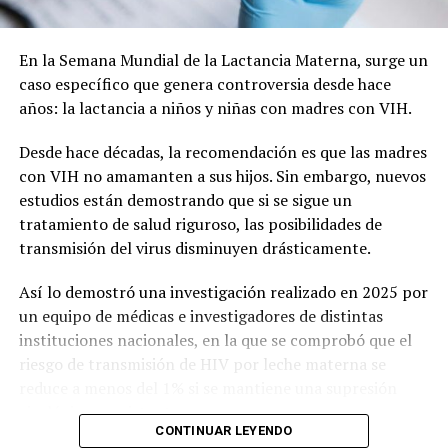
lograr una mancomunión entre los dos espacios y que el
paseo vuelva a tener vida.
En la Semana Mundial de la Lactancia Materna, surge un
caso específico que genera controversia desde hace
La nota que presentaron los vecinos:
años: la lactancia a niños y niñas con madres con VIH.
Desde hace décadas, la recomendación es que las madres
con VIH no amamanten a sus hijos. Sin embargo, nuevos
estudios están demostrando que si se sigue un
tratamiento de salud riguroso, las posibilidades de
transmisión del virus disminuyen drásticamente.
Así lo demostró una investigación realizado en 2025 por
un equipo de médicas e investigadores de distintas
instituciones nacionales, en la que se comprobó que el
riesgo de transmisión de HIV por leche materna se
reduce a menos del 1% si se mantiene una supresión
virológica consistente.
CONTINUAR LEYENDO