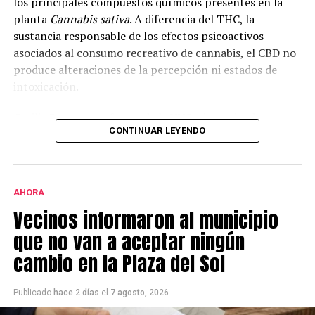
los principales compuestos químicos presentes en la
planta
Cannabis sativa
. A diferencia del THC, la
sustancia responsable de los efectos psicoactivos
asociados al consumo recreativo de cannabis, el CBD no
produce alteraciones de la percepción ni estados de
intoxicación.
Cecilia Bouzat, profesora de la UNS e investigadora
CONTINUAR LEYENDO
superior del CONICET, explicó que en la investigación se
analizó el funcionamiento del receptor nicotínico alfa-
7, una molécula que interviene en la comunicación
entre neuronas e incide en la cognición, la memoria y el
AHORA
aprendizaje.
Vecinos informaron al municipio
Según explicó, “todavía no hay fármacos específicos
que no van a aceptar ningún
para este receptor. Por eso lo estamos estudiando: hay
cambio en la Plaza del Sol
evidencias claras de que activarlo o potenciarlo
enlentece y disminuye los síntomas de una patología
Publicado
hace 2 días
el
7 agosto, 2026
tan compleja. Por ejemplo, todo lo relacionado con