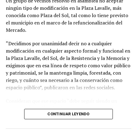
Un grupo de vecinos resolvió en asamblea no aceptar
ningún tipo de modificación en la Plaza Lavalle, más
conocida como Plaza del Sol, tal como lo tiene previsto
el municipio en el marco de la refuncionalización del
Mercado.
“Decidimos por unanimidad decir no a cualquier
modificación en cualquier aspecto formal y funcional en
la Plaza Lavalle, del Sol, de la Resistencia y la Memoria y
exigimos que en esa línea de respeto como valor público
y patrimonial, se la mantenga limpia, forestada, con
riego, y cuánto sea necesario a la conservación como
espacio público”, publicaron en las redes sociales.
Consideran que ese espacio “debe seguir siendo un
espacio público identitario y no un proyecto
CONTINUAR LEYENDO
permanente de emprendimientos privados” y a tal fin
presentaron una nota al municipio con una importante
cantidad de firmas.