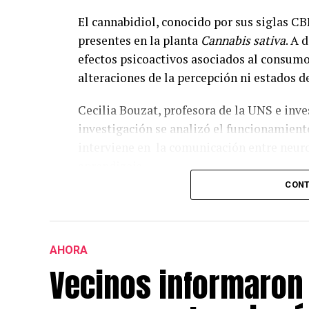
El cannabidiol, conocido por sus siglas C
presentes en la planta
Cannabis sativa
. A 
efectos psicoactivos asociados al consumo
alteraciones de la percepción ni estados d
Cecilia Bouzat, profesora de la UNS e inv
investigación se analizó el funcionamiento
interviene en la comunicación entre neuro
aprendizaje.
CONT
Según explicó, “todavía no hay fármacos es
estudiando: hay evidencias claras de que a
síntomas de una patología tan compleja. P
AHORA
memoria y cognición se ve favorecido cuan
Vecinos informaron 
“Esto es ciencia básica, pero es conocimi
traducirse en el desarrollo de fármacos uti