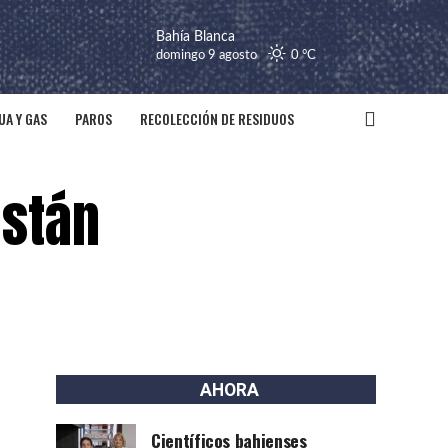
Bahía Blanca
domingo 9 agosto
0 °
C
UA Y GAS
PAROS
RECOLECCIÓN DE RESIDUOS
están
AHORA
Científicos bahienses