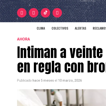
CLIMA
COLECTIVOS
ALERTAS
RECLAMOS
AHORA
Intiman a veint
en regla con br
Publicado
hace 5 meses
el
10 marzo, 2026