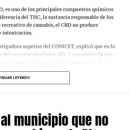
BD, es uno de los principales compuestos químicos
diferencia del THC, la sustancia responsable de los
 recreativo de cannabis, el CBD no produce
e intoxicación.
estigadora superior del CONICET, explicó que en la
 del receptor nicotínico alfa-7, una molécula que
nas e incide en la cognición, la memoria y el
INUAR LEYENDO
pecíficos para este receptor. Por eso lo estamos
ctivarlo o potenciarlo enlentece y disminuye los
or ejemplo, todo lo relacionado con procesos de
do el receptor se activa”, remarcó.
al municipio que no
ento fundamental para que, más adelante, pueda
lizables”.