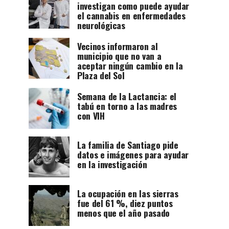
investigan como puede ayudar
el cannabis en enfermedades
neurológicas
Vecinos informaron al
municipio que no van a
aceptar ningún cambio en la
Plaza del Sol
Semana de la Lactancia: el
tabú en torno a las madres
con VIH
La familia de Santiago pide
datos e imágenes para ayudar
en la investigación
La ocupación en las sierras
fue del 61 %, diez puntos
menos que el año pasado