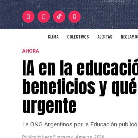
CLIMA
COLECTIVOS
ALERTAS
RECLAMOS
AHORA
IA en la educaci
beneficios y qu
urgente
La ONG Argentinos por la Educación publicó
Publicado
hace 5 meses
el
4 marzo, 2026