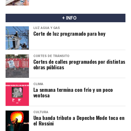
pedir un empleo, salud y bienestar para sus familias.
La devoción también se replica en parroquias y capillas
+ INFO
de todo el país, donde se bendicen espigas de trigo y
LUZ AGUA Y GAS
panes, símbolos del sustento diario.
Corte de luz programado para hoy
Más de cuatro siglos después de su muerte, San
Cayetano continúa siendo un símbolo de esperanza para
millones de creyentes. Su homenaje trasciende el
CORTES DE TRÁNSITO
Cortes de calles programados por distintas
aspecto religioso y representa una jornada de fe y
obras públicas
solidaridad, en la que miles de personas renuevan su
confianza en la posibilidad de acceder a un trabajo digno
y mejorar sus condiciones de vida.
CLIMA
La semana termina con frío y un poco
ventosa
CULTURA
Una banda tributo a Depeche Mode toca en
el Rossini