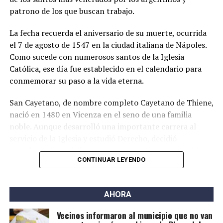
National Academy of Sciences)
,
una de las revistas
patrono de los que buscan trabajo.
científicas de mayor prestigio internacional. Editada por
La fecha recuerda el aniversario de su muerte, ocurrida
la Academia Nacional de Ciencias de los Estados Unidos,
el 7 de agosto de 1547 en la ciudad italiana de Nápoles.
suele incluir investigaciones de alto impacto y ubicadas
Como sucede con numerosos santos de la Iglesia
en la frontera de los avances científicos.
Católica, ese día fue establecido en el calendario para
conmemorar su paso a la vida eterna.
San Cayetano, de nombre completo Cayetano de Thiene,
nació en 1480 en Vicenza en el seno de una familia
noble. Aunque desarrolló una importante carrera al
servicio de la Iglesia y estudió Derecho, decidió
abandonar los privilegios para convertirse en sacerdote
CONTINUAR LEYENDO
y dedicar su vida a la asistencia de los pobres, los
enfermos y las personas más necesitadas. También
impulsó la creación de hospitales y fundó la Orden de
AHORA
los Clérigos Regulares, conocidos como teatinos.
Vecinos informaron al municipio que no van