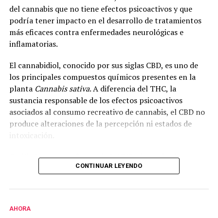
del cannabis que no tiene efectos psicoactivos y que
podría tener impacto en el desarrollo de tratamientos
más eficaces contra enfermedades neurológicas e
inflamatorias.
El cannabidiol, conocido por sus siglas CBD, es uno de
los principales compuestos químicos presentes en la
planta
Cannabis sativa
. A diferencia del THC, la
sustancia responsable de los efectos psicoactivos
asociados al consumo recreativo de cannabis, el CBD no
produce alteraciones de la percepción ni estados de
intoxicación.
Cecilia Bouzat, profesora de la UNS e investigadora
CONTINUAR LEYENDO
superior del CONICET, explicó que en la investigación se
analizó el funcionamiento del receptor nicotínico alfa-
7, una molécula que interviene en la comunicación
entre neuronas e incide en la cognición, la memoria y el
AHORA
aprendizaje.