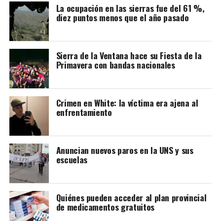
La ocupación en las sierras fue del 61 %,
diez puntos menos que el año pasado
Con el paso del tiempo, su ejemplo de solidaridad y su
Sierra de la Ventana hace su Fiesta de la
confianza en la Providencia hicieron que los fieles
Primavera con bandas nacionales
comenzaran a invocarlo en momentos de necesidad
económica.
Crimen en White: la víctima era ajena al
En Argentina, su figura cobró especial relevancia
enfrentamiento
durante la crisis de la década de 1930, cuando el
desempleo afectaba a miles de familias. Desde entonces,
se consolidó como el patrono del pan y del trabajo, bajo
Anuncian nuevos paros en la UNS y sus
el histórico lema “pan, paz y trabajo”.
escuelas
El principal centro de peregrinación es el Santuario de
San Cayetano de Liniers, en la Ciudad de Buenos Aires,
Quiénes pueden acceder al plan provincial
donde cada 7 de agosto se forman extensas filas de
de medicamentos gratuitos
personas que llegan para agradecer favores recibidos o