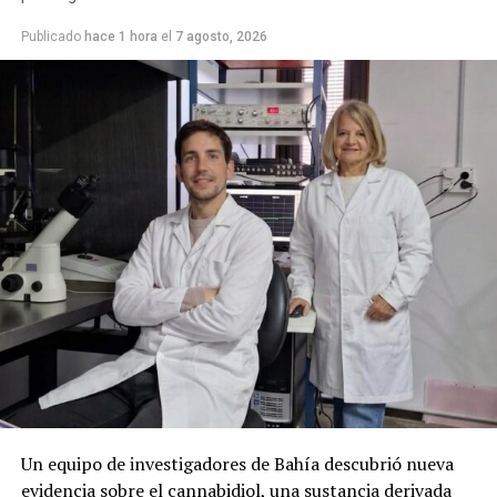
Publicado
hace 1 hora
el
7 agosto, 2026
Cabe recordar que la refuncionalización del Mercado
Municipal incluye modificaciones en la plaza, a fin de
lograr una mancomunión entre los dos espacios y que el
paseo vuelva a tener vida.
La nota que presentaron los vecinos:
Un equipo de investigadores de Bahía descubrió nueva
evidencia sobre el cannabidiol, una sustancia derivada