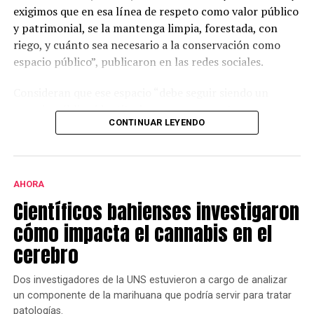
exigimos que en esa línea de respeto como valor público
y patrimonial, se la mantenga limpia, forestada, con
riego, y cuánto sea necesario a la conservación como
espacio público”, publicaron en las redes sociales.
Consideran que ese espacio “debe seguir siendo un
espacio público identitario y no un proyecto
CONTINUAR LEYENDO
permanente de emprendimientos privados” y a tal fin
presentaron una nota al municipio con una importante
cantidad de firmas.
AHORA
Este grupo ya se había opuesto al proyecto bajo la
Científicos bahienses investigaron
gestión de Héctor Gay y ahora de Federico Susbielles.
El principal fundamento es que rechazan la extracción
cómo impacta el cannabis en el
de árboles, pero también aseguran que las
cerebro
modificaciones van a borrar la historia.
Dos investigadores de la UNS estuvieron a cargo de analizar
un componente de la marihuana que podría servir para tratar
patologías.